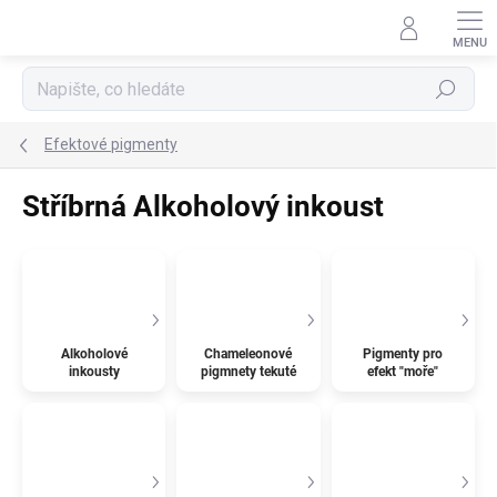
Přejít
na
obsah
Hledat
Efektové pigmenty
Stříbrná Alkoholový inkoust
Alkoholové
Chameleonové
Pigmenty pro
inkousty
pigmnety tekuté
efekt "moře"