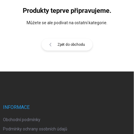
Produkty teprve připravujeme.
Můžete se ale podívat na ostatní kategorie.
Zpět do obchodu
Z
á
p
a
t
í
INFORMACE
Obchodní podmínky
Podmínky ochrany osobních údajů