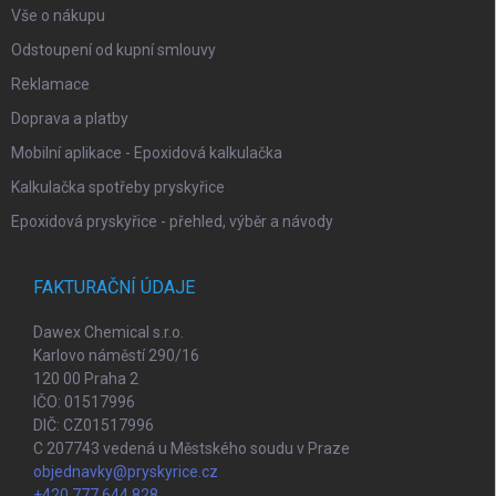
Vše o nákupu
Odstoupení od kupní smlouvy
Reklamace
Doprava a platby
Mobilní aplikace - Epoxidová kalkulačka
Kalkulačka spotřeby pryskyřice
Epoxidová pryskyřice - přehled, výběr a návody
FAKTURAČNÍ ÚDAJE
Dawex Chemical s.r.o.
Karlovo náměstí 290/16
120 00 Praha 2
IČO: 01517996
DIČ: CZ01517996
C 207743 vedená u Městského soudu v Praze
objednavky@pryskyrice.cz
+420 777 644 828