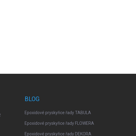
BLOG
Epoxidové pryskyřice řady TABULA
z
Epoxidové pryskyřice řady FLOWERA
Epoxidové pryskyřice řady DEKORA