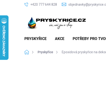
Přejít
+420 777 644 828
objednavky@pryskyrice.
na
obsah
PRYSKYŘICE
AKCE
POTŘEBY PRO TVO
Domů
Pryskyřice
Epoxidová pryskyřice na de
P
o
M
s
t
r
a
n
n