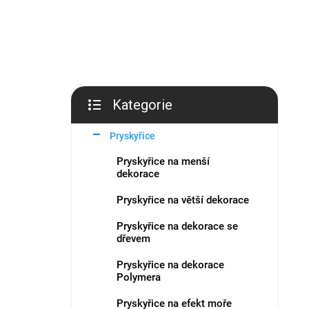
í
p
a
n
e
l
Kategorie
Přeskočit
kategorie
Pryskyřice
Pryskyřice na menší
dekorace
Pryskyřice na větší dekorace
Pryskyřice na dekorace se
dřevem
Pryskyřice na dekorace
Polymera
Pryskyřice na efekt moře