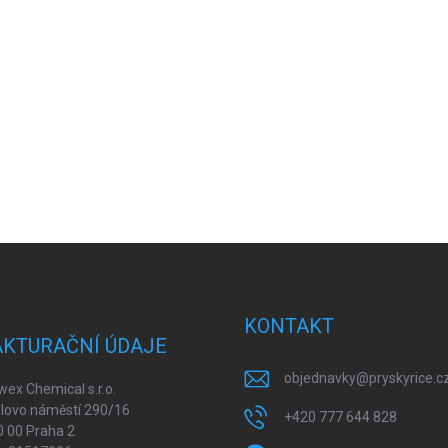
KONTAKT
AKTURAČNÍ ÚDAJE
objednavky
@
pryskyrice.c
ex Chemical s.r.o.
lovo náměstí 290/16
+420 777 644 828
 00 Praha 2