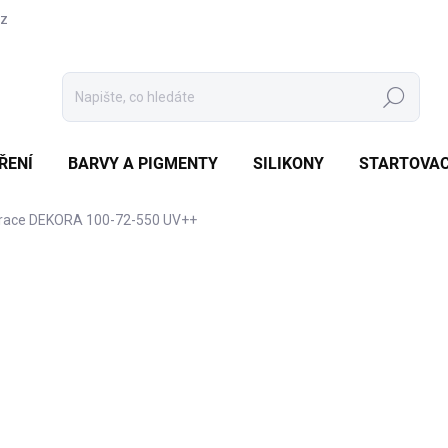
cz
Hledat
ŘENÍ
BARVY A PIGMENTY
SILIKONY
STARTOVAC
korace DEKORA 100-72-550 UV++
15 hodnocení
Podrobnosti hodnocení
AX. VÝŠKA LITÍ 100MM
od
od
30
Měrná
od 451
cena:
Zv