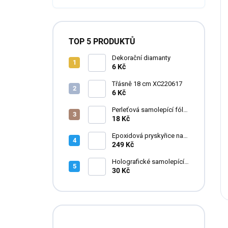
TOP 5 PRODUKTŮ
Dekorační diamanty
6 Kč
Třásně 18 cm XC220617
6 Kč
Perleťová samolepící fólie
do pryskyřice
18 Kč
Epoxidová pryskyřice na
zalévání květin FLOWERA
249 Kč
20-24-950 UV++
Holografické samolepící
fólie do pryskyřice
30 Kč