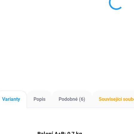
knihy JS3503
XC0506-71
2
34 Kč
97 Kč
2
193x33x4mm
200mm
28 Kč bez DPH
80 Kč bez DPH
17
Do košíku
Do košíku
Forma záložky –
Forma hodiny –
Si
ideální pro kreativní
obloukový tvar s
me
zakládání stránek v
prostorem pro
tva
rozečtené knize.
hodinový strojek.
de
do 
Varianty
Popis
Podobné (6)
Související soub
Balení A+B: 0,7 kg