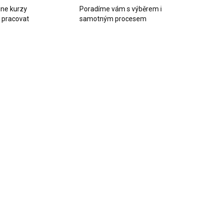
ine kurzy
Poradíme vám s výběrem i
k pracovat
samotným procesem
AKCE
SKLADEM
NENÍ SKLADEM
(>10 KS)
Silikonová
likonová
forma Zarážka
orma Medúza
na knihy
C0506-9
Oblouk