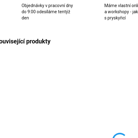
Objednávky v pracovní dny
Máme vlastní onl
do 9:00 odesíláme tentýž
a workshopy - ja
den
s pryskyřicí
ouvisející produkty
AKCE
SKLADEM
SKLADEM
(>10 KS)
(2 KS)
Silikonová
Silikonová
Si
forma na
forma Hodiny
f
záložku do
Oblouk
X