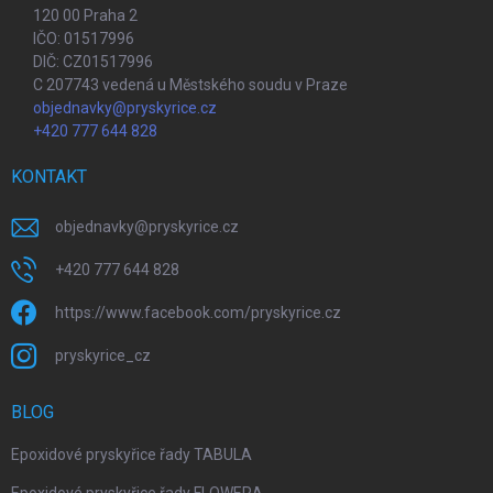
120 00 Praha 2
IČO: 01517996
DIČ: CZ01517996
C 207743 vedená u Městského soudu v Praze
objednavky@pryskyrice.cz
+420 777 644 828
KONTAKT
objednavky
@
pryskyrice.cz
+420 777 644 828
https://www.facebook.com/pryskyrice.cz
pryskyrice_cz
BLOG
Epoxidové pryskyřice řady TABULA