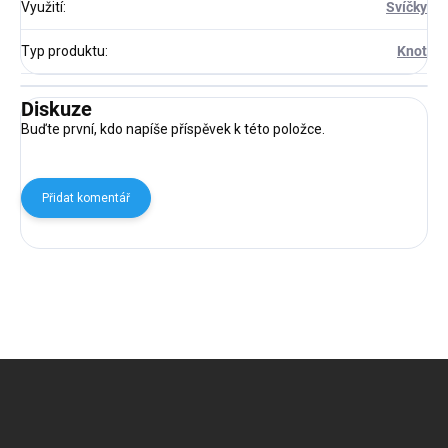
Využití
:
Svíčky
Typ produktu
:
Knot
Diskuze
Buďte první, kdo napíše příspěvek k této položce.
Přidat komentář
Z
á
p
a