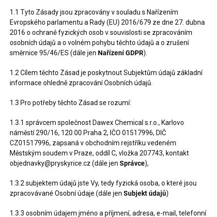
1.1 Tyto Zásady jsou zpracovány v souladu s Nařízením
Evropského parlamentu a Rady (EU) 2016/679 ze dne 27. dubna
2016 o ochraně fyzických osob v souvislosti se zpracováním
osobních údajů a o volném pohybu těchto údajů a o zrušení
směrnice 95/46/ES (dále jen
Nařízení GDPR
).
1.2 Cílem těchto Zásad je poskytnout Subjektům údajů základní
informace ohledně zpracování Osobních údajů.
1.3 Pro potřeby těchto Zásad se rozumí:
1.3.1 správcem společnost
Dawex Chemical s.r.o., Karlovo
náměstí 290/16, 120 00 Praha 2, IČO 01517996, DIČ
CZ01517996, zapsaná v obchodním rejstříku vedeném
Městským soudem v Praze, oddíl C, vložka 207743, kontakt
objednavky@pryskyrice.cz (dále jen
Správce
),
1.3.2 subjektem údajů jste Vy, tedy fyzická osoba, o které jsou
zpracovávané Osobní údaje (dále jen
Subjekt údajů
)
1.3.3 osobním údajem jméno a příjmení, adresa, e-mail, telefonní