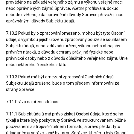
prováděno na základě veřejného zájmu a výkonu veřejné moci
nebo oprávněných zájmů Správce, včetně profilování, dokud
nebude ověřeno, zda oprávněné důvody Správce převažují nad
oprávněnými důvody Subjektu údajů.
7.10.2 Pokud bylo zpracování omezeno, mohou být tyto Osobní
údaje, s výjimkou jejich uložení, zpracovány pouze se souhlasem
Subjektu údajů, nebo z důvodu určení, výkonu nebo obhajoby
právních nároků, z důvodu ochrany práv jiné fyzické nebo
právnické osoby nebo z důvodů důležitého veřejného zájmu Unie
nebo některého členského státu.
7.10.3 Pokud má být omezení zpracování Osobních údajů
Subjektu údajů zrušeno, bude o tom předem informováni ze
strany Správce.
7.11 Právo na přenositelnost:
7.11.1 Subjekt údajů má právo získat Osobní údaje, které se ho
týkají a které byly poskytnuty Správci, ve strukturovaném, běžně
používaném a strojově čitelném formátu, a právo předat tyto
údaje jinému správci, aniž by tomu Správce, kterému byly Osobní