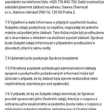
zavoláním na telefonní číslo
+420 776 845 750
. Další možností je
odeslání písemné žádosti na adresu: Dawex Chemical
s.r.o.,
Karlovo náměstí 290/16, 120 00 Praha 2
.
7.3 Vyjádření a další informace o přijatých opatřeních budou
Subjektu údajů poskytnuty co nejdříve, nejpozději do jednoho
měsíce od podání jeho žádosti. Tato lhůta může být prodloužena
až o dva měsíce s ohledem na složitost a počet žádostí. Správce
bude Subjekt údajů informovat o případném prodloužení a
důvodech, které k němu vedly.
7.4 Uplatnění práv poskytuje Správce bezplatně.
7.5 Přiměřený poplatek zohledňující administrativní náklady
spojené s poskytnutím požadovaných informací může být
účtován v případě, že by žádost byla zjevně nedůvodná nebo
nepřiměřená, zejména pro své opakování.
7.6 V případě, že by se Subjekt údajů domníval, že Správce
provádí zpracování jeho Osobních údajů, které je v rozporu s
ochranou jeho soukromého a osobního života nebo v rozporu s
příslušnými právními předpisy, zejména jsou-li Osobní údaje