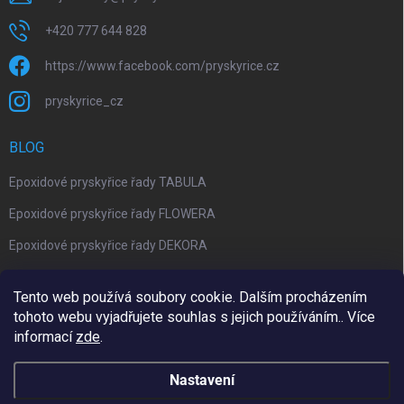
+420 777 644 828
https://www.facebook.com/pryskyrice.cz
pryskyrice_cz
BLOG
Epoxidové pryskyřice řady TABULA
Epoxidové pryskyřice řady FLOWERA
Epoxidové pryskyřice řady DEKORA
Epoxidová kalkulačka nově jako aplikace
Tento web používá soubory cookie. Dalším procházením
tohoto webu vyjadřujete souhlas s jejich používáním.. Více
informací
zde
.
Upravil 404notfound.cz
Nastavení