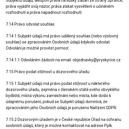
Subjektu údajů, alespoň práva na lidský zásah ze strany Správce,
práva vyjádřit svůj názor, práva získat vysvětlení o učiněném
rozhodnutí a práva napadnout rozhodnutí.
7.14 Právo odvolat souhlas:
7.14.1 Subjekt údajů má právo udělený souhlas (nebo výslovný
souhlas) se zpracováním Osobních údajů kdykoliv odvolat.
Odvolání je možné provést pomocí:
7.14.1.1 Odesláním žádosti na email: objednavky@pryskyrice.cz
7.15 Právo podat stížnost u dozorového úřadu:
7.15.1 Subjekt údajů má právo podat stížnost u některého
dozorového úřadu, zejména v členském státě svého obvyklého
bydliště, místa výkonu zaměstnání nebo místa, kde došlo k
údajnému porušení, pokud se Subjekt údajů domnívá, že
zpracováním jeho Osobních údajů je porušeno Nařízení GDPR.
7.15.2 Dozorovým úřadem je v České republice Úřad na ochranu
osobních údajů, který je možné kontaktovat na adrese Pplk.