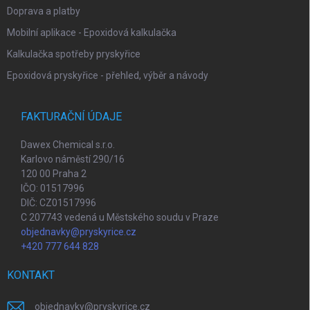
Doprava a platby
Mobilní aplikace - Epoxidová kalkulačka
Kalkulačka spotřeby pryskyřice
Epoxidová pryskyřice - přehled, výběr a návody
FAKTURAČNÍ ÚDAJE
Dawex Chemical s.r.o.
Karlovo náměstí 290/16
120 00 Praha 2
IČO: 01517996
DIČ: CZ01517996
C 207743 vedená u Městského soudu v Praze
objednavky@pryskyrice.cz
+420 777 644 828
KONTAKT
objednavky
@
pryskyrice.cz