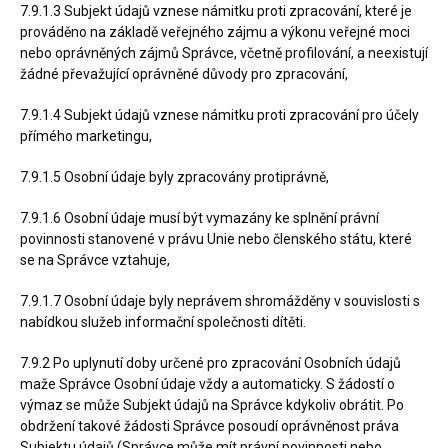
7.9.1.3 Subjekt údajů vznese námitku proti zpracování, které je
prováděno na základě veřejného zájmu a výkonu veřejné moci
nebo oprávněných zájmů Správce, včetně profilování, a neexistují
žádné převažující oprávněné důvody pro zpracování,
7.9.1.4 Subjekt údajů vznese námitku proti zpracování pro účely
přímého marketingu,
7.9.1.5 Osobní údaje byly zpracovány protiprávně,
7.9.1.6 Osobní údaje musí být vymazány ke splnění právní
povinnosti stanovené v právu Unie nebo členského státu, které
se na Správce vztahuje,
7.9.1.7 Osobní údaje byly neprávem shromážděny v souvislosti s
nabídkou služeb informační společnosti dítěti.
7.9.2 Po uplynutí doby určené pro zpracování Osobních údajů
maže Správce Osobní údaje vždy a automaticky. S žádostí o
výmaz se může Subjekt údajů na Správce kdykoliv obrátit. Po
obdržení takové žádosti Správce posoudí oprávněnost práva
Subjektu údajů (Správce může mít právní povinnosti nebo