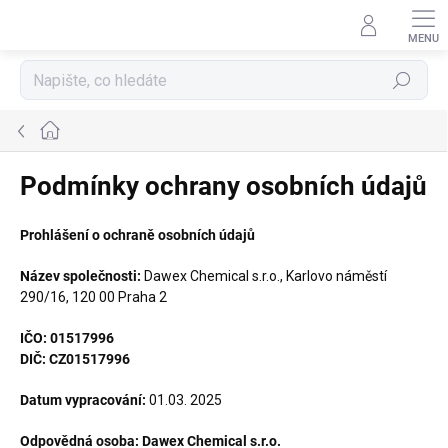
Přejít
na
obsah
Hledat
Domů
Podmínky ochrany osobních údajů
Prohlášení o ochraně osobních údajů
Název společnosti:
Dawex Chemical s.r.o., Karlovo náměstí
290/16, 120 00 Praha 2
IČO: 01517996
DIČ: CZ01517996
Datum vypracování:
01.03. 2025
Odpovědná osoba: Dawex Chemical s.r.o.