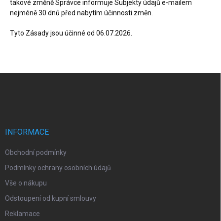
takové změně Správce informuje Subjekty údajů e-mailem
nejméně 30 dnů před nabytím účinnosti změn.
Tyto Zásady jsou účinné od 06.07.2026.
Z
á
p
a
t
í
INFORMACE
Obchodní podmínky
Podmínky ochrany osobních údajů
Vše o nákupu
Odstoupení od kupní smlouvy
Reklamace