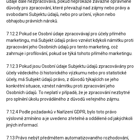
údaje dále nezpracovává, pokud neprokáže závažné oprávněné
důvody pro zpracování, které převažují nad zájmy nebo právy a
svobodami Subjektu údajů, nebo pro určení, výkon nebo
obhajobu právních nároků.
7.12.2 Pokud se Osobní údaje zpracovávají pro účely přímého
marketingu, má Subjekt údajů právo vznést kdykoli námitku proti
zpracování jeho Osobních údajů pro tento marketing, což
zahrnuje i profilování, pokud se týká tohoto přímého marketingu.
7.12.3 Pokud jsou Osobní údaje Subjektu údajů zpracovávány pro
účely vědeckého či historického výzkumu nebo pro statistické
účely, má Subjekt údajů právo, z důvodů týkajících se jeho
konkrétní situace, vznést námitku proti zpracování jeho
Osobních údajů. To neplatí v případě, že je zpracování nezbytné
pro splnění úkolu prováděného z důvodů veřejného zájmu.
7.12.4 Podle požadavků v Nařízení GDPR, bylo toto právo
výslovně zmíněno a je uvedeno zřetelně a odděleně od jakýchkoli
jiných informací.
7.13 Právo nebýt předmětem automatizovaného rozhodování,