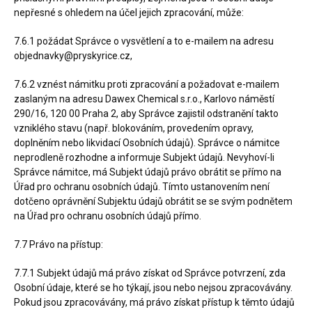
nepřesné s ohledem na účel jejich zpracování, může:
7.6.1 požádat Správce o vysvětlení a to e-mailem na adresu
objednavky@pryskyrice.cz,
7.6.2 vznést námitku proti zpracování a požadovat e-mailem
zaslaným na adresu Dawex Chemical s.r.o.,
Karlovo náměstí
290/16, 120 00 Praha 2,
aby Správce zajistil odstranění takto
vzniklého stavu (např. blokováním, provedením opravy,
doplněním nebo likvidací Osobních údajů). Správce o námitce
neprodleně rozhodne a informuje Subjekt údajů. Nevyhoví-li
Správce námitce, má Subjekt údajů právo obrátit se přímo na
Úřad pro ochranu osobních údajů. Tímto ustanovením není
dotčeno oprávnění Subjektu údajů obrátit se se svým podnětem
na Úřad pro ochranu osobních údajů přímo.
7.7 Právo na přístup:
7.7.1 Subjekt údajů má právo získat od Správce potvrzení, zda
Osobní údaje, které se ho týkají, jsou nebo nejsou zpracovávány.
Pokud jsou zpracovávány, má právo získat přístup k těmto údajů