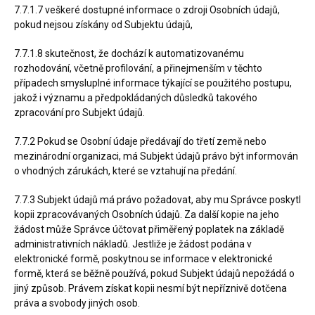
7.7.1.7 veškeré dostupné informace o zdroji Osobních údajů,
pokud nejsou získány od Subjektu údajů,
7.7.1.8 skutečnost, že dochází k automatizovanému
rozhodování, včetně profilování, a přinejmenším v těchto
případech smysluplné informace týkající se použitého postupu,
jakož i významu a předpokládaných důsledků takového
zpracování pro Subjekt údajů.
7.7.2 Pokud se Osobní údaje předávají do třetí země nebo
mezinárodní organizaci, má Subjekt údajů právo být informován
o vhodných zárukách, které se vztahují na předání.
7.7.3 Subjekt údajů má právo požadovat, aby mu Správce poskytl
kopii zpracovávaných Osobních údajů. Za další kopie na jeho
žádost může Správce účtovat přiměřený poplatek na základě
administrativních nákladů. Jestliže je žádost podána v
elektronické formě, poskytnou se informace v elektronické
formě, která se běžně používá, pokud Subjekt údajů nepožádá o
jiný způsob. Právem získat kopii nesmí být nepříznivě dotčena
práva a svobody jiných osob.