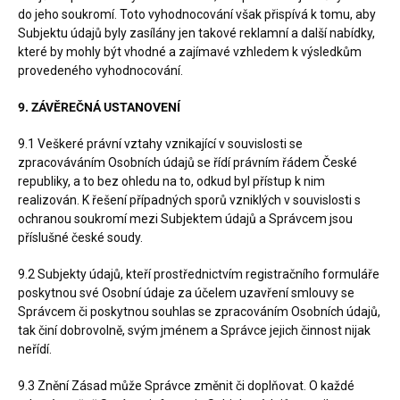
do jeho soukromí. Toto vyhodnocování však přispívá k tomu, aby
Subjektu údajů byly zasílány jen takové reklamní a další nabídky,
které by mohly být vhodné a zajímavé vzhledem k výsledkům
provedeného vyhodnocování.
9. ZÁVĚREČNÁ USTANOVENÍ
9.1 Veškeré právní vztahy vznikající v souvislosti se
zpracováváním Osobních údajů se řídí právním řádem České
republiky, a to bez ohledu na to, odkud byl přístup k nim
realizován. K řešení případných sporů vzniklých v souvislosti s
ochranou soukromí mezi Subjektem údajů a Správcem jsou
příslušné české soudy.
9.2 Subjekty údajů, kteří prostřednictvím registračního formuláře
poskytnou své Osobní údaje za účelem uzavření smlouvy se
Správcem či poskytnou souhlas se zpracováním Osobních údajů,
tak činí dobrovolně, svým jménem a Správce jejich činnost nijak
neřídí.
9.3 Znění Zásad může Správce změnit či doplňovat. O každé