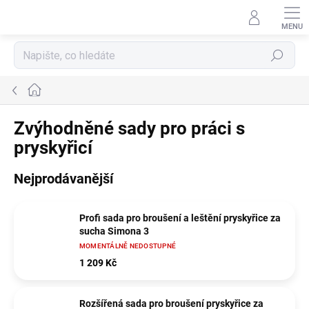
Přejít
na
obsah
Hledat
Domů
Zvýhodněné sady pro práci s
pryskyřicí
Nejprodávanější
Profi sada pro broušení a leštění pryskyřice za
sucha Simona 3
MOMENTÁLNĚ NEDOSTUPNÉ
1 209 Kč
Rozšířená sada pro broušení pryskyřice za