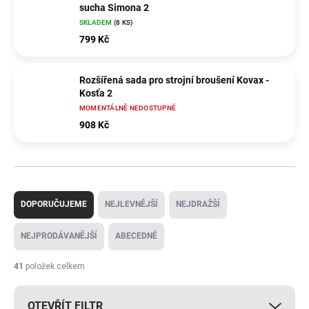
sucha Simona 2
SKLADEM
(8 KS)
799 Kč
Rozšířená sada pro strojní broušení Kovax -
Kosťa 2
MOMENTÁLNĚ NEDOSTUPNÉ
908 Kč
Ř
a
DOPORUČUJEME
NEJLEVNĚJŠÍ
NEJDRAŽŠÍ
z
e
NEJPRODÁVANĚJŠÍ
ABECEDNĚ
n
í
41
položek celkem
p
r
OTEVŘÍT FILTR
o