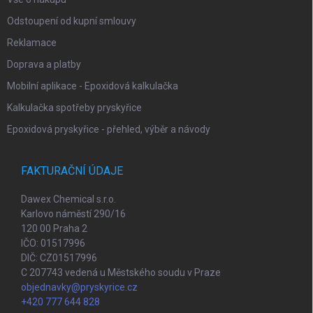
Odstoupení od kupní smlouvy
Reklamace
Doprava a platby
Mobilní aplikace - Epoxidová kalkulačka
Kalkulačka spotřeby pryskyřice
Epoxidová pryskyřice - přehled, výběr a návody
FAKTURAČNÍ ÚDAJE
Dawex Chemical s.r.o.
Karlovo náměstí 290/16
120 00 Praha 2
IČO: 01517996
DIČ: CZ01517996
C 207743 vedená u Městského soudu v Praze
objednavky@pryskyrice.cz
+420 777 644 828