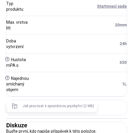
Typ
Startovací sada
produktu
:
Max. vrstva
20mm
lití
:
Doba
24h
vytvrzení
:
?
Hustota
650
mPA.s
:
?
Najednou
smíchaný
1L
objem
:
Jak pracovat s epoxidovou pryskyřicí (2 MB)
Diskuze
Buďte první, kdo napíše příspěvek k této položce.