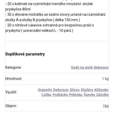
- 20 x kelímek na rozmíchání menšího množství složek
pryskyřice 80ml
- 30 x dřevěné míchátko se sedmi otvory určené na rozmíchání
složky A a složky B pryskyřice ( délka 150 mm )
- 20 x nitrilové rukavice ochranné pro bezpečnou práci s
pryskyřicí ( univerzální velikost L - 10 párů )
Doplňkové parametry
Kategorie
:
Sady na malé dekorace
Hmotnost
:
1 kg
Orgonity
,
Dekorace
,
Dřevo
,
Etažéry
,
Klíčenky
,
Využití
:
Lůžka
,
Podtácky
,
Prkénka
,
Šperky
,
Záložky
Objem
:
1kg