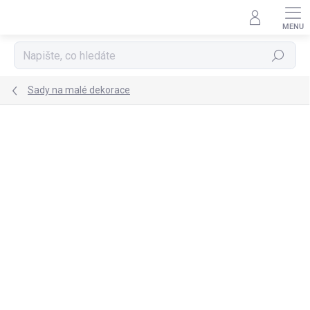
Přejít
na
obsah
Hledat
Sady na malé dekorace
Podrobnosti hodnocení
Neohodnoceno
ZVÝHODNĚNÁ CENA