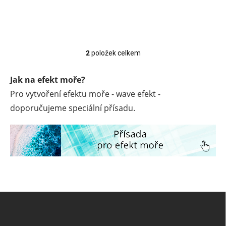
2
položek celkem
O
v
l
Jak na efekt moře?
á
Pro vytvoření efektu moře - wave efekt -
d
a
doporučujeme speciální přísadu.
c
í
p
r
v
k
y
v
ý
Z
p
á
i
p
s