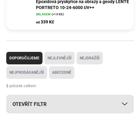
Epoxidová pryskyřice na obrazy a geody LENTE
PORTRETO 10-24-6000 UV++
SKLADEM
(>10 KS)
339 Kč
od
Ř
a
DOPORUČUJEME
NEJLEVNĚJŠÍ
NEJDRAŽŠÍ
z
e
NEJPRODÁVANĚJŠÍ
ABECEDNĚ
n
í
2
položek celkem
p
r
OTEVŘÍT FILTR
o
d
u
V
k
ý
MAX. VÝŠKA LITÍ 10MM
t
p
ů