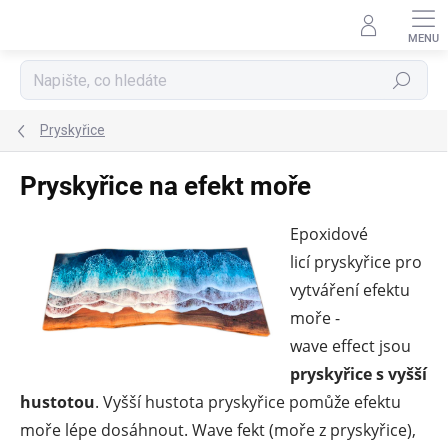
Přejít
na
obsah
Hledat
Pryskyřice
Pryskyřice na efekt moře
Epoxidové
licí pryskyřice pro
vytváření efektu
moře -
wave effect jsou
pryskyřice s vyšší
hustotou
. Vyšší hustota pryskyřice pomůže efektu
moře lépe dosáhnout. Wave fekt (moře z pryskyřice),