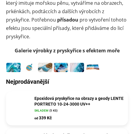
který imituje mořskou pěnu, vytváříme na obrazech,
prkénkách, podtáccích a dalších výrobcích z
pryskyřice. Potřebnou
přísadou
pro vytvoření tohoto
efektu jsou speciální přísady, které přidáváme do licí
pryskyřice.
Galerie výrobky z pryskyřice s efektem moře
Nejprodávanější
Epoxidová pryskyřice na obrazy a geody LENTE
PORTRETO 10-24-3000 UV++
SKLADEM
(5 KS)
339 Kč
od