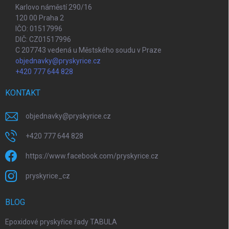
Karlovo náměstí 290/16
120 00 Praha 2
IČO: 01517996
DIČ: CZ01517996
C 207743 vedená u Městského soudu v Praze
objednavky@pryskyrice.cz
+420 777 644 828
KONTAKT
objednavky
@
pryskyrice.cz
+420 777 644 828
https://www.facebook.com/pryskyrice.cz
pryskyrice_cz
BLOG
Epoxidové pryskyřice řady TABULA