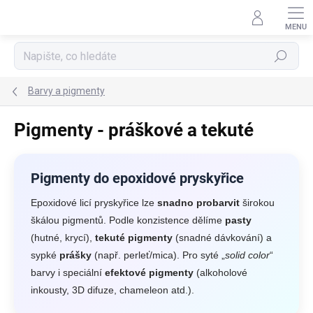
Přejít
na
obsah
Hledat
Barvy a pigmenty
Pigmenty - práškové a tekuté
Pigmenty do epoxidové pryskyřice
Epoxidové licí pryskyřice lze
snadno probarvit
širokou
škálou pigmentů. Podle konzistence dělíme
pasty
(hutné, krycí),
tekuté pigmenty
(snadné dávkování) a
sypké
prášky
(např. perleť/mica). Pro syté „
solid color
“
barvy i speciální
efektové pigmenty
(alkoholové
inkousty, 3D difuze, chameleon atd.).