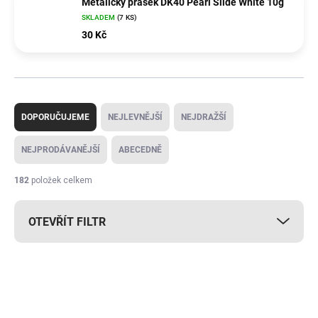
Metalický prášek DK40 Pearl Slide White 10g
SKLADEM
(7 KS)
30 Kč
Ř
a
DOPORUČUJEME
NEJLEVNĚJŠÍ
NEJDRAŽŠÍ
z
e
NEJPRODÁVANĚJŠÍ
ABECEDNĚ
n
í
182
položek celkem
p
r
OTEVŘÍT FILTR
o
d
u
V
k
ý
t
p
ů
i