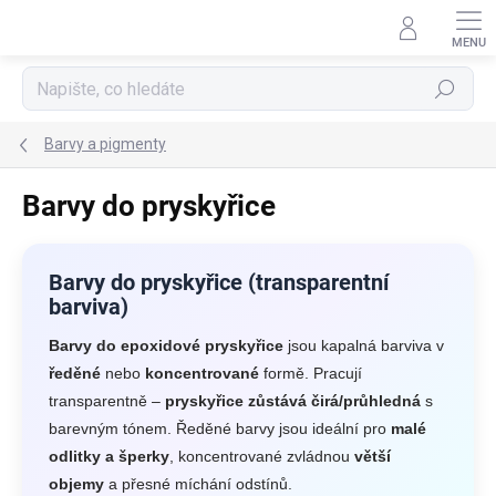
Přejít
na
obsah
Hledat
Barvy a pigmenty
Barvy do pryskyřice
Barvy do pryskyřice (transparentní
barviva)
Barvy do epoxidové pryskyřice
jsou kapalná barviva v
ředěné
nebo
koncentrované
formě. Pracují
transparentně –
pryskyřice zůstává čirá/průhledná
s
barevným tónem. Ředěné barvy jsou ideální pro
malé
odlitky a šperky
, koncentrované zvládnou
větší
objemy
a přesné míchání odstínů.