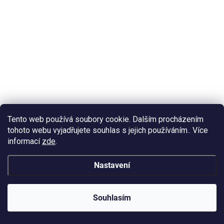
Tento web používá soubory cookie. Dalším procházením
tohoto webu vyjadřujete souhlas s jejich používáním.. Více
informací
zde
.
Nastavení
SKLADEM
Souhlasím
(>10 KS)
Barva do pryskyřice řada TACO True Yellow 27 30g