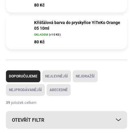
80 Kč
Křišťálová barva do pryskyřice YiTeKo Orange
05 10ml
SKLADEM
(>10 KS)
80 Kč
Ř
a
DOPORUČUJEME
NEJLEVNĚJŠÍ
NEJDRAŽŠÍ
z
e
NEJPRODÁVANĚJŠÍ
ABECEDNĚ
n
í
39
položek celkem
p
r
OTEVŘÍT FILTR
o
d