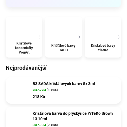
Křišťálové
Křišťálové barvy
Křišťálové barvy
koncentráty
TACO
YiTeKo
PouArt
Nejprodávanější
B3 SADA křišťálových barev 5x 3ml
SKLADEM
(>10 KS)
218 Kč
Křišťálová barva do pryskyřice YiTeKo Brown
13 10ml
SKLADEM
(>10 KS)