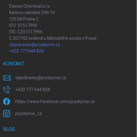
Dawex Chemical s.r.o.
Karlovo náměstí 290/16
120 00 Praha 2
IČO: 01517996
DIČ: CZ01517996
C 207743 vedená u Městského soudu v Praze
objednavky@pryskyrice.cz
+420 777 644 828
KONTAKT
objednavky
@
pryskyrice.cz
+420 777 644 828
https://www.facebook.com/pryskyrice.cz
pryskyrice_cz
BLOG