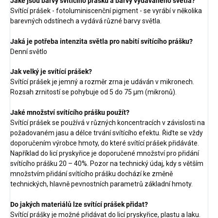
Jaké jsou barvy svítícího prášku a barvy vydávaného světla?
Svítící prášek - fotoluminiscenční pigment - se vyrábí v několika
barevných odstínech a vydává různé barvy světla.
Jaká je potřeba intenzita světla pro nabití svítícího prášku?
Denní světlo
Jak velký je svítící prášek?
Svítící prášek je jemný a rozměr zrna je udáván v mikronech.
Rozsah zrnitostí se pohybuje od 5 do 75 µm (mikronů).
Jaké množství svítícího prášku použít?
Svítící prášek se používá v různých koncentracích v závislosti na
požadovaném jasu a délce trvání svítícího efektu. Řiďte se vždy
doporučením výrobce hmoty, do které svítící prášek přidáváte.
Například do licí pryskyřice je doporučené množství pro přidání
svítícího prášku 20 – 40%. Pozor na technický údaj, kdy s větším
množstvím přidání svítícího prášku dochází ke změně
technických, hlavně pevnostních parametrů základní hmoty.
Do jakých materiálů lze svítící prášek přidat?
Svítící prášky je možné přidávat do licí pryskyřice, plastu a laku.