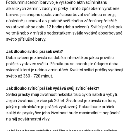
Fotoluminiscenční barvivo je vyráběno aktivací hlinitanu
alkalických zemin vzácnými prvky. Tímto způsobem vyrobené
barvivo je schopno opakovaně absorbovat světelnou energii,
následně ji uchovat a v podobě světelného záření nepřetržitě
vyzařovat až po dobu 12 hodin (doba svícení). Svítící prášek pak
ve tmě nebo v místě s nedostatkem světla vydává absorbované
světlo příslušné barvy.
Jak dlouho svítící prášek svítí?
Doba svícení je závislá na době a intenzitě po jakou je svítící
prášek vystaven světlu. Při nákupu se orientujte údajem doba
svícení, která je udána v minutách. Kvalitní svítící prášky vydávají
světlo až 360 - 720 minut.
Jak dlouho svítící prášek vydává svůj svítící efekt?
Svítící prášky mají životnost několika tisíc cyklů nabití a vybytí.
Jejich životnost je více jak 20 let. Životnost je závislá na tom,
jakým podmínkám je prášek vystavený. Pokud bude prášek
zalitý do pryskyřice jeho životnost bude maximální – nepůsobí
na něj povětrnostní vlivy.