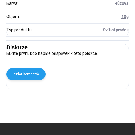
Barva
:
Růžová
Objem
:
10g
Typ produktu
:
Svítící prášek
Diskuze
Buďte první, kdo napíše příspěvek k této položce.
Přidat komentář
Z
á