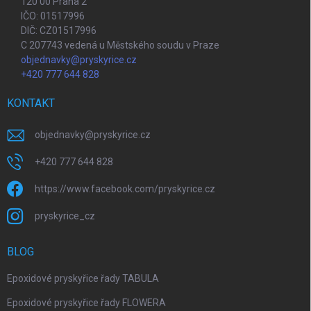
120 00 Praha 2
IČO: 01517996
DIČ: CZ01517996
C 207743 vedená u Městského soudu v Praze
objednavky@pryskyrice.cz
+420 777 644 828
KONTAKT
objednavky
@
pryskyrice.cz
+420 777 644 828
https://www.facebook.com/pryskyrice.cz
pryskyrice_cz
BLOG
Epoxidové pryskyřice řady TABULA
Epoxidové pryskyřice řady FLOWERA