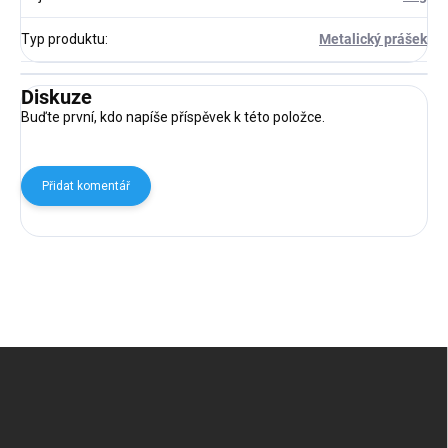
Typ produktu
:
Metalický prášek
Diskuze
Buďte první, kdo napíše příspěvek k této položce.
Přidat komentář
Z
á
p
a
t