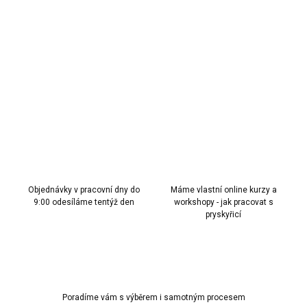
MOŽNOSTI
DORUČENÍ
Cerulean
Blue
– výrazný modrý pigment s perletí do pryskyřice.
DETAILNÍ INFORMACE
ZEPTAT SE
HLÍDAT
Objednávky v pracovní dny do
Máme vlastní online kurzy a
9:00 odesíláme tentýž den
workshopy - jak pracovat s
pryskyřicí
Poradíme vám s výběrem i samotným procesem