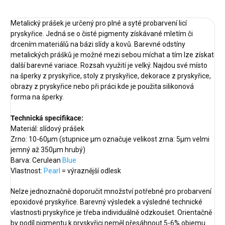
Metalický prášek je určený pro plné a syté probarvení licí
pryskyřice. Jedná se o čisté pigmenty získávané mletím či
drcením materiálů na bázi slídy a kovů. Barevné odstíny
metalických prášků je možné mezi sebou míchat a tím lze získat
další barevné variace. Rozsah využití je velký. Najdou své místo
na šperky z pryskyřice, stoly z pryskyřice, dekorace z pryskyřice,
obrazy z pryskyřice nebo při práci kde je použita silikonová
forma na šperky.
Technická specifikace:
Materiál: slídový prášek
Zrno: 10-60μm (stupnice μm označuje velikost zrna: 5μm velmi
jemný až 350μm hrubý)
Barva: Cerulean
Blue
Vlastnost:
Pearl
= výraznější odlesk
Nelze jednoznačně doporučit množství potřebné pro probarvení
epoxidové pryskyřice. Barevný výsledek a výsledné technické
vlastnosti pryskyřice je třeba individuálně odzkoušet. Orientačně
by podíl pigmentu k pryskyřici neměl přesáhnout 5-6% objemu