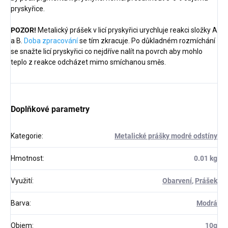
pryskyřice.
POZOR!
Metalický prášek v licí pryskyřici urychluje reakci složky A
a B.
Doba zpracování
se tím zkracuje. Po důkladném rozmíchání
se snažte licí pryskyřici co nejdříve nalít na povrch aby mohlo
teplo z reakce odcházet mimo smíchanou směs.
Doplňkové parametry
Kategorie
:
Metalické prášky modré odstíny
Hmotnost
:
0.01 kg
Využití
:
Obarvení
,
Prášek
Barva
:
Modrá
Objem
:
10g