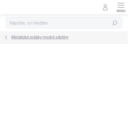
Přejít
na
obsah
Hledat
Metalické prášky modré odstíny
Podrobnosti hodnocení
Neohodnoceno