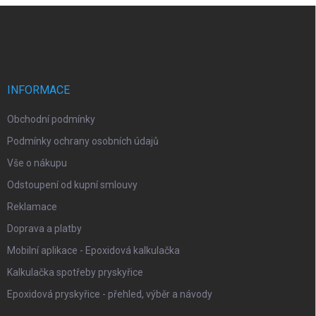
d
Z
a
á
c
p
í
p
a
r
t
v
í
INFORMACE
k
y
Obchodní podmínky
v
ý
Podmínky ochrany osobních údajů
p
i
Vše o nákupu
s
Odstoupení od kupní smlouvy
u
Reklamace
Doprava a platby
Mobilní aplikace - Epoxidová kalkulačka
Kalkulačka spotřeby pryskyřice
Epoxidová pryskyřice - přehled, výběr a návody