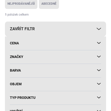
e
NEJPRODÁVANĚJŠÍ
ABECEDNĚ
n
í
1
položek celkem
p
r
ZAVŘÍT FILTR
o
d
u
CENA
k
t
ů
ZNAČKY
BARVA
OBJEM
TYP PRODUKTU