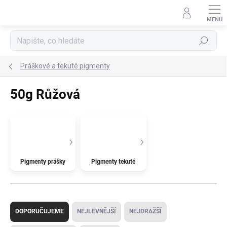
Přejít
na
obsah
Hledat
Práškové a tekuté pigmenty
50g Růžová
Pigmenty prášky
Pigmenty tekuté
Ř
a
DOPORUČUJEME
NEJLEVNĚJŠÍ
NEJDRAŽŠÍ
z