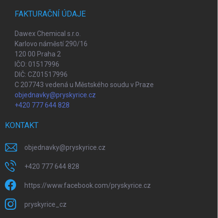
FAKTURAČNÍ ÚDAJE
Dawex Chemical s.r.o.
Karlovo náměstí 290/16
120 00 Praha 2
IČO: 01517996
DIČ: CZ01517996
C 207743 vedená u Městského soudu v Praze
objednavky@pryskyrice.cz
+420 777 644 828
KONTAKT
objednavky
@
pryskyrice.cz
+420 777 644 828
https://www.facebook.com/pryskyrice.cz
pryskyrice_cz