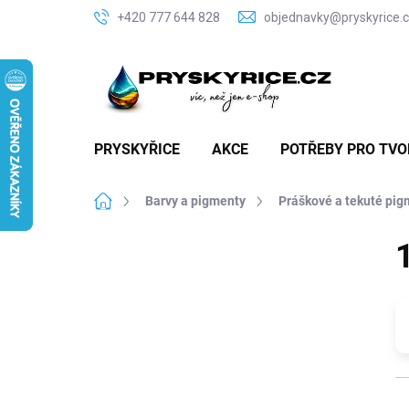
Přejít
+420 777 644 828
objednavky@pryskyrice.
na
obsah
PRYSKYŘICE
AKCE
POTŘEBY PRO TVO
Domů
Barvy a pigmenty
Práškové a tekuté pig
P
o
s
t
r
a
n
n
Ř