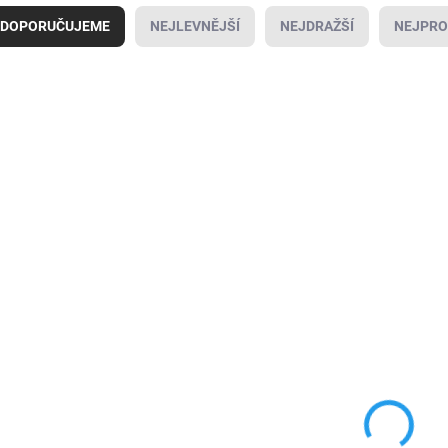
DOPORUČUJEME
NEJLEVNĚJŠÍ
NEJDRAŽŠÍ
NEJPRO
AKCE
AKCE
SKLADEM
SK
(>10 KS)
(
Metalický prášek
Metalický prášek
DK121 Chameleon Wine
DK124 Aurora Whit