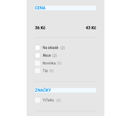
CENA
36
Kč
43
Kč
Na skladě
2
Akce
2
Novinka
0
Tip
0
ZNAČKY
YiTeKo
0