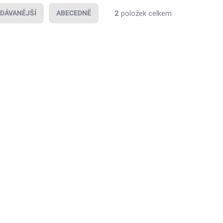
2
položek celkem
DÁVANĚJŠÍ
ABECEDNĚ
LADEM
>10 KS)
e