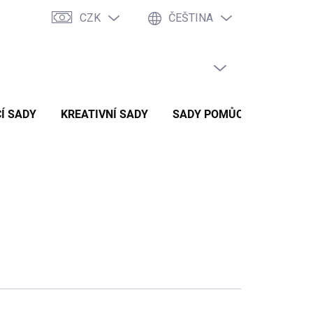
CZK
ČEŠTINA
PRÁZDNÝ KOŠÍK
NÁKUPNÍ
KOŠÍK
Í SADY
KREATIVNÍ SADY
SADY POMŮCEK
ZVÝH