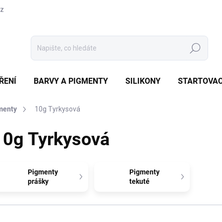
cz
Hledat
ŘENÍ
BARVY A PIGMENTY
SILIKONY
STARTOVAC
menty
10g Tyrkysová
10g Tyrkysová
Pigmenty
Pigmenty
prášky
tekuté