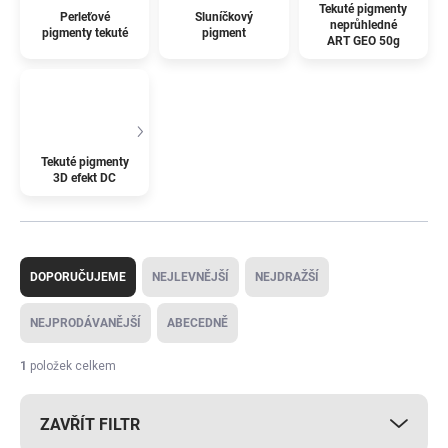
Tekuté pigmenty
Perleťové
Sluníčkový
neprůhledné
pigmenty tekuté
pigment
ART GEO 50g
Tekuté pigmenty
3D efekt DC
Ř
a
DOPORUČUJEME
NEJLEVNĚJŠÍ
NEJDRAŽŠÍ
z
e
NEJPRODÁVANĚJŠÍ
ABECEDNĚ
n
í
1
položek celkem
p
r
ZAVŘÍT FILTR
o