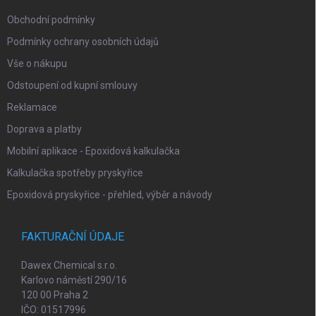
y
Obchodní podmínky
v
ý
Podmínky ochrany osobních údajů
p
i
Vše o nákupu
s
Odstoupení od kupní smlouvy
u
Reklamace
Doprava a platby
Mobilní aplikace - Epoxidová kalkulačka
Kalkulačka spotřeby pryskyřice
Epoxidová pryskyřice - přehled, výběr a návody
FAKTURAČNÍ ÚDAJE
Dawex Chemical s.r.o.
Karlovo náměstí 290/16
120 00 Praha 2
IČO: 01517996