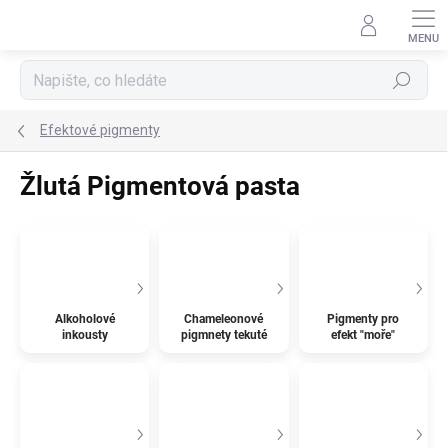
Přejít
na
obsah
Hledat
Efektové pigmenty
Žlutá Pigmentová pasta
Alkoholové
Chameleonové
Pigmenty pro
inkousty
pigmnety tekuté
efekt "moře"