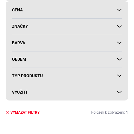
d
u
CENA
k
t
ů
ZNAČKY
BARVA
OBJEM
TYP PRODUKTU
VYUŽITÍ
Položek k zobrazení:
1
VYMAZAT FILTRY
V
ý