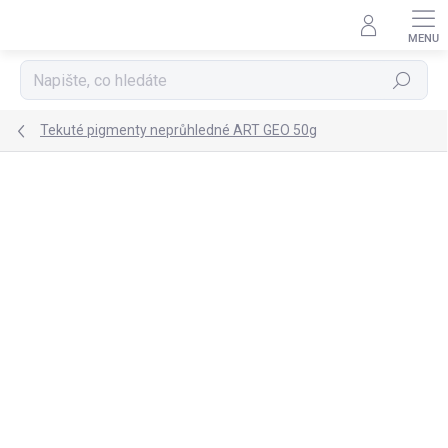
Přejít
na
obsah
Hledat
Tekuté pigmenty neprůhledné ART GEO 50g
Podrobnosti hodnocení
Neohodnoceno