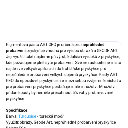
metalický zlatý efekt do
světlý žlutý odstín pro zalévání.
pryskyřičných odlitků.
Pigmentová pasta ART GEO je určená pro
neprůhledné
probarvení
pryskyřice vhodná pro výrobu obrazů a GEODE ART.
Její využití také najdeme při výrobě dalších výrobků z pryskyřice,
kde požadujeme plné syté probarvení. Své nezastupitelné místo
najde i ve velkých aplikacích do truhlářské pryskyřice pro
neprůhledné probarvení velkých objemů pryskyřice. Pasty ART
GEO do epoxidové pryskyřice lze mezi sebou vzájemně míchat a
pro probarvení pryskyřice postačuje malé množství. Množství
přidané pasty by nemělo přesáhnout 5% váhy probarvované
pryskyřice.
Specifikace:
Barva:
Turquoise
- turecká modř
Využití: obrazy, Geode Art, neprůhledné probarvení pryskyřice