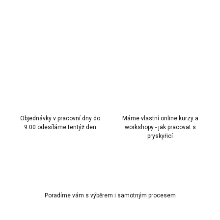
Tyrkysová s pastelovým nádechem pro svěží kombinace do
pryskyřice.
DETAILNÍ INFORMACE
ZEPTAT SE
HLÍDAT
Objednávky v pracovní dny do
Máme vlastní online kurzy a
9:00 odesíláme tentýž den
workshopy - jak pracovat s
pryskyřicí
Poradíme vám s výběrem i samotným procesem