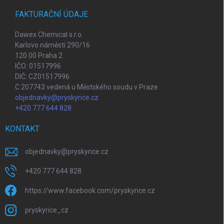
FAKTURAČNÍ ÚDAJE
Dawex Chemical s.r.o.
Karlovo náměstí 290/16
120 00 Praha 2
IČO: 01517996
DIČ: CZ01517996
C 207743 vedená u Městského soudu v Praze
objednavky@pryskyrice.cz
+420 777 644 828
KONTAKT
objednavky
@
pryskyrice.cz
+420 777 644 828
https://www.facebook.com/pryskyrice.cz
pryskyrice_cz