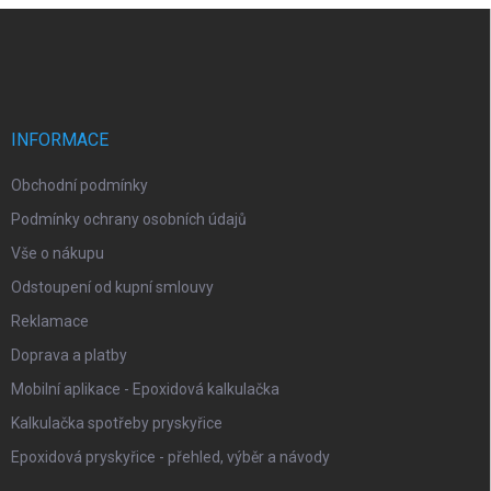
Z
á
p
a
t
í
INFORMACE
Obchodní podmínky
Podmínky ochrany osobních údajů
Vše o nákupu
Odstoupení od kupní smlouvy
Reklamace
Doprava a platby
Mobilní aplikace - Epoxidová kalkulačka
Kalkulačka spotřeby pryskyřice
Epoxidová pryskyřice - přehled, výběr a návody