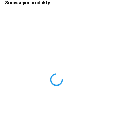
Související produkty
AKCE
SKLADEM
NENÍ SKLADEM
(>10 KS)
Pigmentová pasta DC
Koncentrát VENETI ART
Gold 50g
02 Lemon Yellow 100g
182 Kč
151 Kč
150 Kč bez DPH
125 Kč bez DPH
Detail
Do košíku
Pigmentová pasta Gold –
Koncentrát Lemon Yellow –