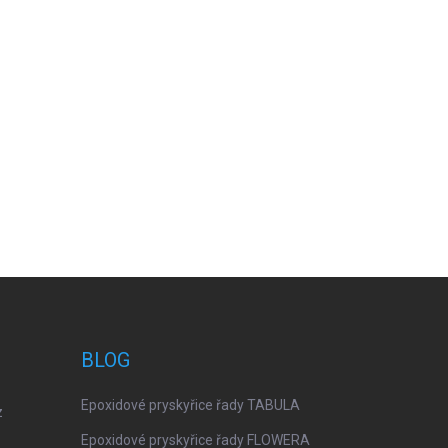
BLOG
Epoxidové pryskyřice řady TABULA
z
Epoxidové pryskyřice řady FLOWERA