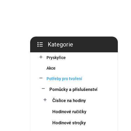
í
p
a
n
e
l
Kategorie
Přeskočit
kategorie
Pryskyřice
Akce
Potřeby pro tvoření
Pomůcky a příslušenství
Číslice na hodiny
Hodinové ručičky
Hodinové strojky