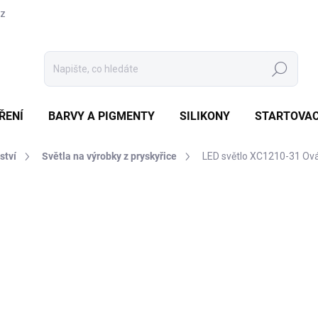
cz
Hledat
ŘENÍ
BARVY A PIGMENTY
SILIKONY
STARTOVAC
ství
Světla na výrobky z pryskyřice
LED světlo XC1210-31 Ová
Neohodnoceno
Podrobnosti hodnocení
KCE
13
40 K
Měrná
SKL
cena:
MŮŽE