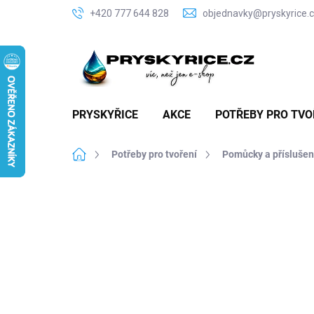
Přejít
+420 777 644 828
objednavky@pryskyrice.
na
obsah
PRYSKYŘICE
AKCE
POTŘEBY PRO TVO
Domů
Potřeby pro tvoření
Pomůcky a příslušen
P
o
A
s
t
r
a
n
n