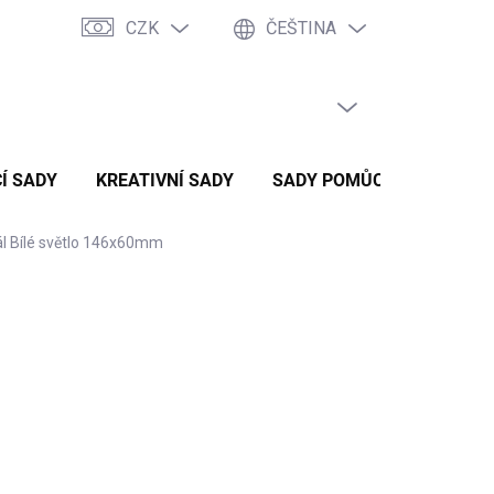
CZK
ČEŠTINA
PRÁZDNÝ KOŠÍK
NÁKUPNÍ
KOŠÍK
Í SADY
KREATIVNÍ SADY
SADY POMŮCEK
ZVÝH
l Bílé světlo 146x60mm
3 Kč
48 Kč
/ ks
č bez DPH
ADEM
(1 KS)
ME DORUČIT