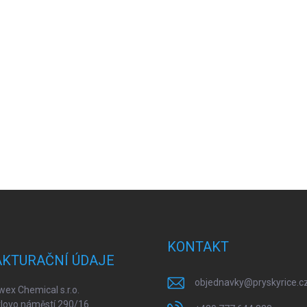
KONTAKT
AKTURAČNÍ ÚDAJE
objednavky
@
pryskyrice.c
ex Chemical s.r.o.
lovo náměstí 290/16