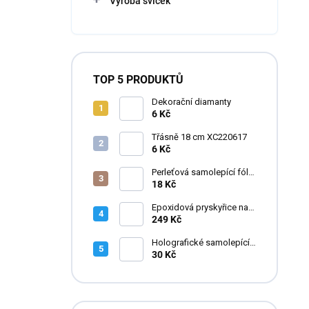
Výroba svíček
TOP 5 PRODUKTŮ
Dekorační diamanty
6 Kč
Třásně 18 cm XC220617
6 Kč
Perleťová samolepící fólie
do pryskyřice
18 Kč
Epoxidová pryskyřice na
zalévání květin FLOWERA
249 Kč
20-24-950 UV++
Holografické samolepící
fólie do pryskyřice
30 Kč