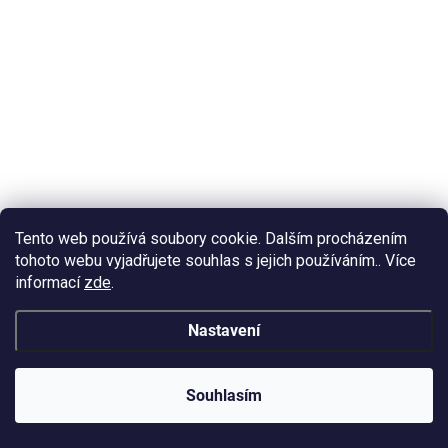
Tento web používá soubory cookie. Dalším procházením
tohoto webu vyjadřujete souhlas s jejich používáním.. Více
informací
zde
.
NA CESTĚ OD DODAVATELE
Nastavení
Digitální teploměr TP101 -50 +300 °C 14,5 cm
121 Kč
/ ks
Detail
Souhlasím
100 Kč bez DPH
Digitální teploměr – měření teploty od -50 do +300 °C.