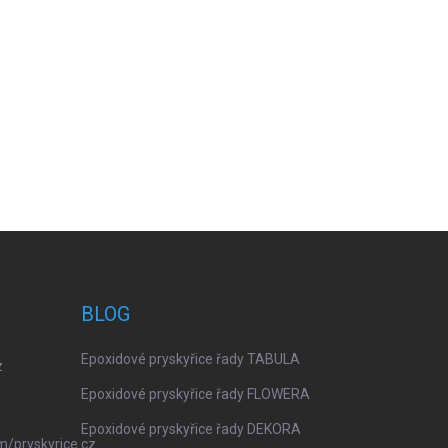
BLOG
Epoxidové pryskyřice řady TABULA
z
Epoxidové pryskyřice řady FLOWERA
Epoxidové pryskyřice řady DEKORA
m/pryskyrice.cz