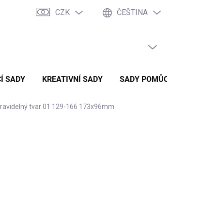
CZK
ČEŠTINA
PRÁZDNÝ KOŠÍK
NÁKUPNÍ
KOŠÍK
Í SADY
KREATIVNÍ SADY
SADY POMŮCEK
ZVÝH
pravidelný tvar 01 129-166 173x96mm
 Kč
/ ks
č bez DPH
ADEM
(>10 KS)
ME DORUČIT
2026