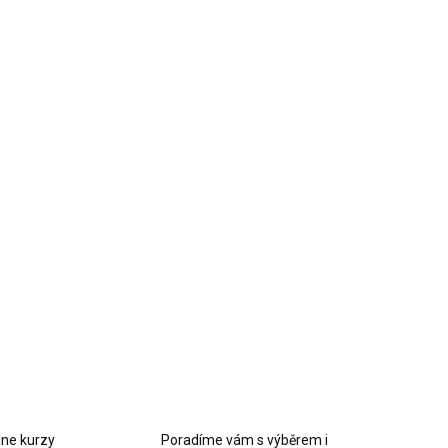
STI DORUČENÍ
+
Přidat do košíku
cek nepravidelný tvar 01 – forma pro přírodní efekt
 pryskyřice.
LNÍ INFORMACE
EPTAT SE
HLÍDAT
ine kurzy
Poradíme vám s výběrem i