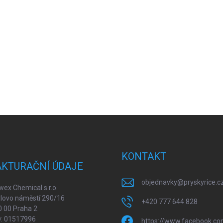
KONTAKT
AKTURAČNÍ ÚDAJE
objednavky
@
pryskyrice.c
ex Chemical s.r.o.
lovo náměstí 290/16
+420 777 644 828
 00 Praha 2
O: 01517996
https://www.facebook.co