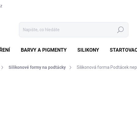
cz
Hledat
ŘENÍ
BARVY A PIGMENTY
SILIKONY
STARTOVAC
Silikonové formy na podtácky
Silikonová forma Podtácek ne
Neohodnoceno
Podrobnosti hodnocení
53
44 K
Měrná
SKL
cena:
MŮŽE
DO:
11.8.