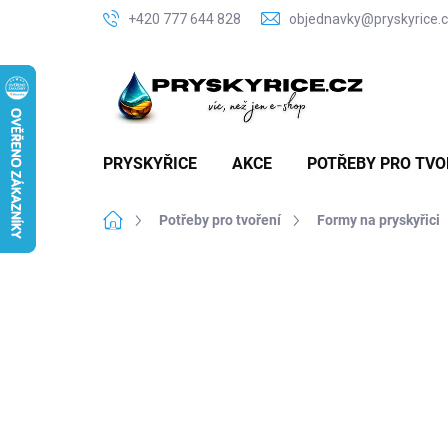
Přejít
+420 777 644 828
objednavky@pryskyrice.
na
obsah
PRYSKYŘICE
AKCE
POTŘEBY PRO TVO
Domů
Potřeby pro tvoření
Formy na pryskyřici
P
o
s
t
r
a
n
n