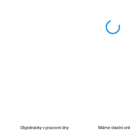
MOŽNO
−
Podtá
litý z
DETAI
Z
Objednávky v pracovní dny
Máme vlastní onl