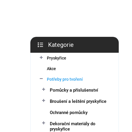
í
p
a
n
e
l
Kategorie
Přeskočit
kategorie
Pryskyřice
Akce
Potřeby pro tvoření
Pomůcky a příslušenství
Broušení a leštění pryskyřice
Ochranné pomůcky
Dekorační materiály do
pryskyřice