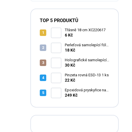
TOP 5 PRODUKTŮ
Třásně 18 cm XC220617
6 Kč
Perleťová samolepící fólie
do pryskyřice
18 Kč
Holografické samolepící
fólie do pryskyřice
30 Kč
Pinzeta rovná ESD-13 1 ks
22 Kč
Epoxidová pryskyřice na
zalévání květin FLOWERA
249 Kč
20-24-950 UV++