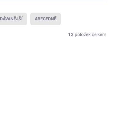
DÁVANĚJŠÍ
ABECEDNĚ
12
položek celkem
AKCE
LADEM
SKLADEM
(3 KS)
(1 KS)