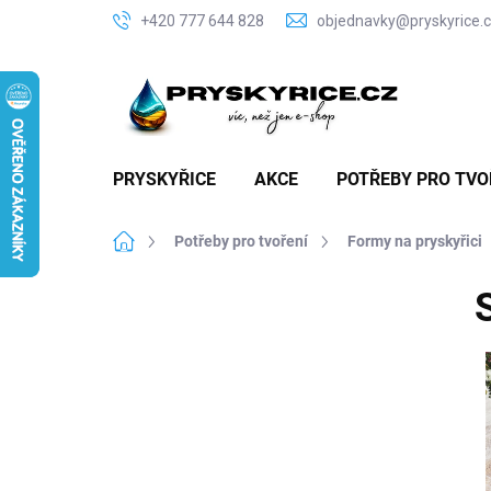
Přejít
+420 777 644 828
objednavky@pryskyrice.
na
obsah
PRYSKYŘICE
AKCE
POTŘEBY PRO TVO
Domů
Potřeby pro tvoření
Formy na pryskyřici
P
o
s
t
r
a
n
n