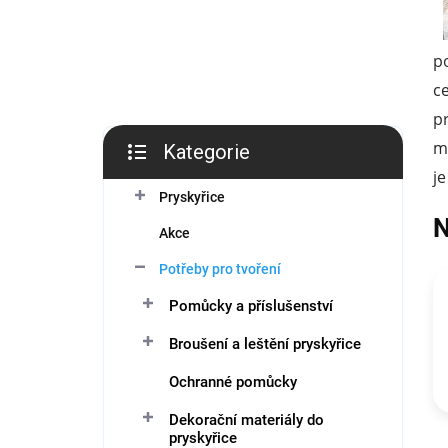
í
p
a
p
n
e
c
l
p
m
Kategorie
Přeskočit
j
kategorie
Pryskyřice
N
Akce
Potřeby pro tvoření
Pomůcky a příslušenství
Broušení a leštění pryskyřice
Ochranné pomůcky
Dekorační materiály do
pryskyřice