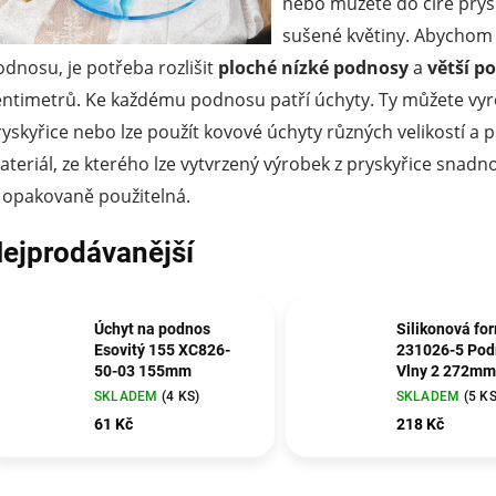
nebo můžete do čiré prysk
sušené květiny. Abychom 
odnosu, je potřeba rozlišit
ploché nízké podnosy
a
větší p
entimetrů. Ke každému podnosu patří úchyty. Ty můžete vyrob
ryskyřice nebo lze použít kovové úchyty různých velikostí a 
ateriál, ze kterého lze vytvrzený výrobek z pryskyřice snadn
e opakovaně použitelná.
ejprodávanější
Úchyt na podnos
Silikonová fo
Esovitý 155 XC826-
231026-5 Pod
50-03 155mm
Vlny 2 272mm
SKLADEM
(4 KS)
SKLADEM
(5 KS
61 Kč
218 Kč