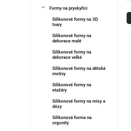
Formy na pryskyřici
Ř
a
Silikonové formy na 3D
z
tvary
e
n
Silikonové formy na
í
V
dekorace malé
p
ý
Silikonové formy na
r
p
dekorace velké
o
i
d
s
Silikonové formy na dětské
u
p
motivy
k
r
Silikonové formy na
t
o
etažéry
ů
d
u
Silikonové formy na mísy a
k
dózy
t
Silikonová forma na
ů
orgonity