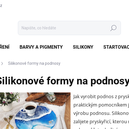
cz
Hledat
ŘENÍ
BARVY A PIGMENTY
SILIKONY
STARTOVAC
Silikonové formy na podnosy
Silikonové formy na podnos
Jak vyrobit podnos z prys
praktickým pomocníkem j
výrobu podnosu. Silikono
zalijete pryskyřicí, kter