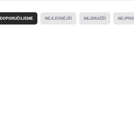
DOPORUČUJEME
NEJLEVNĚJŠÍ
NEJDRAŽŠÍ
NEJPRO
AKCE
SKLADEM
SK
(4 KS)