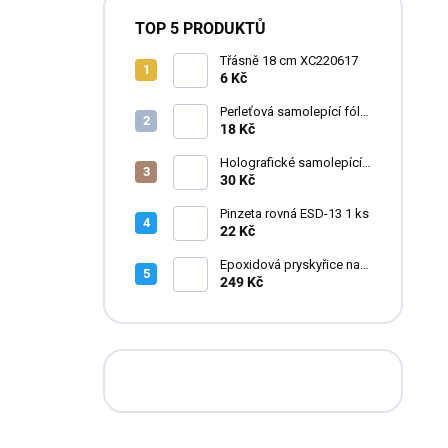
TOP 5 PRODUKTŮ
Třásně 18 cm XC220617
6 Kč
Perleťová samolepící fólie
do pryskyřice
18 Kč
Holografické samolepící
fólie do pryskyřice
30 Kč
Pinzeta rovná ESD-13 1 ks
22 Kč
Epoxidová pryskyřice na
zalévání květin FLOWERA
249 Kč
20-24-950 UV++