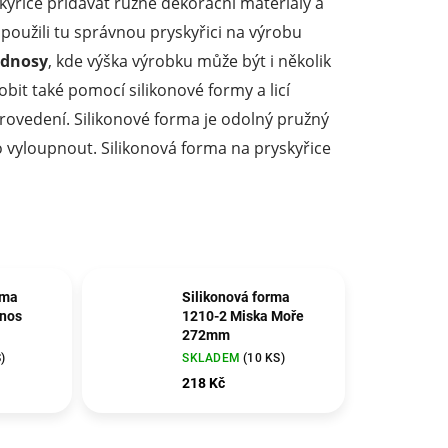
yřice přidávat různé dekorační materiály a
použili tu správnou pryskyřici na výrobu
odnosy
, kde výška výrobku může být i několik
it také pomocí silikonové formy a licí
provedení. Silikonové forma je odolný pružný
o vyloupnout. Silikonová forma na pryskyřice
rma
Silikonová forma
nos
1210-2 Miska Moře
272mm
)
SKLADEM
(10 KS)
218 Kč