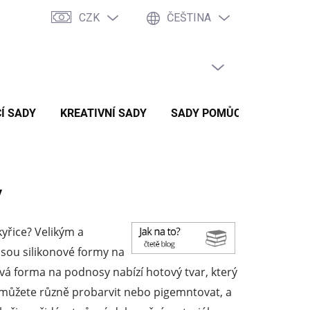
CZK
ČEŠTINA
PRÁZDNÝ KOŠÍK
NÁKUPNÍ
KOŠÍK
Í SADY
KREATIVNÍ SADY
SADY POMŮCEK
ZVÝH
y
kyřice? Velikým a
sou silikonové formy na
vá forma na podnosy nabízí hotový tvar, který
ou můžete různě probarvit nebo pigemntovat, a