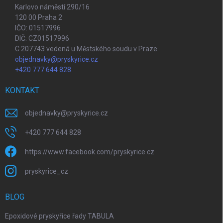
Karlovo náměstí 290/16
120 00 Praha 2
IČO: 01517996
DIČ: CZ01517996
C 207743 vedená u Městského soudu v Praze
objednavky@pryskyrice.cz
+420 777 644 828
KONTAKT
objednavky
@
pryskyrice.cz
+420 777 644 828
https://www.facebook.com/pryskyrice.cz
pryskyrice_cz
BLOG
Epoxidové pryskyřice řady TABULA