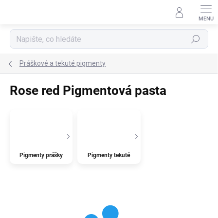
Přejít
na
obsah
Hledat
Práškové a tekuté pigmenty
Rose red Pigmentová pasta
Pigmenty prášky
Pigmenty tekuté