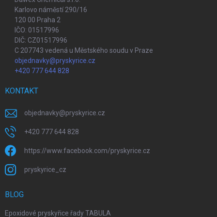
Karlovo náměstí 290/16
120 00 Praha 2
IČO: 01517996
DIČ: CZ01517996
C 207743 vedená u Městského soudu v Praze
objednavky@pryskyrice.cz
+420 777 644 828
KONTAKT
objednavky
@
pryskyrice.cz
+420 777 644 828
https://www.facebook.com/pryskyrice.cz
pryskyrice_cz
BLOG
Epoxidové pryskyřice řady TABULA