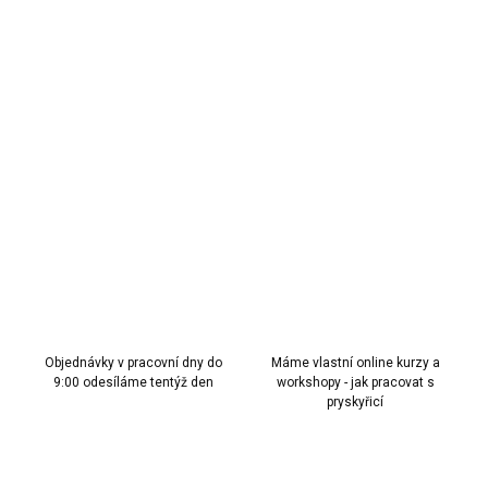
30 Kč bez DPH
Měrná
NENÍ SKLADEM
cena:
MOŽNOSTI
DORUČENÍ
Metalické pero / fix – zlatý efekt pro detaily a obruby výrobků.
DETAILNÍ INFORMACE
ZEPTAT SE
HLÍDAT
Objednávky v pracovní dny do
Máme vlastní online kurzy a
9:00 odesíláme tentýž den
workshopy - jak pracovat s
pryskyřicí