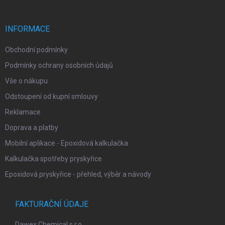
a
t
í
INFORMACE
Obchodní podmínky
Podmínky ochrany osobních údajů
Vše o nákupu
Odstoupení od kupní smlouvy
Reklamace
Doprava a platby
Mobilní aplikace - Epoxidová kalkulačka
Kalkulačka spotřeby pryskyřice
Epoxidová pryskyřice - přehled, výběr a návody
FAKTURAČNÍ ÚDAJE
Dawex Chemical s.r.o.