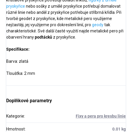
křišťálové pryskyřice potřebují doladit linkou,
figurky z umělé
pryskyřice
nebo sošky z umělé pryskyřice potřebují domalovat
různé linie nebo anděl z pryskyřice potřebuje stříbrná křídla. Při
tvorbě geodet z pryskyřice, kde metalické pero využijeme
nejčastěji, jej využijeme pro dokreslení linií, pro
geody
tak
charakteristické. Své další časté využití najde metalické pero při
obarvení hrany
podtácků
z pryskyřice.
Specifikace:
Barva: zlatá
Tloušťka: 2 mm
Doplňkové parametry
Kategorie
:
Fixy a pera pro kresbu linie
Hmotnost
:
0.01 kg