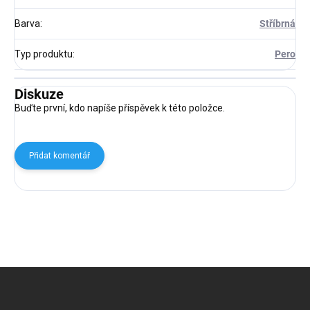
Barva
:
Stříbrná
Typ produktu
:
Pero
Diskuze
Buďte první, kdo napíše příspěvek k této položce.
Přidat komentář
Z
á
p