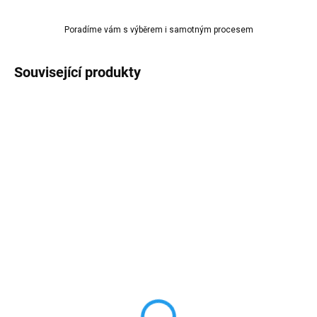
Poradíme vám s výběrem i samotným procesem
Související produkty
AKCE
SKLADEM
SKLADEM
(>10 KS)
(1 KS)
Silikonová forma na
Silikonová forma na
etažér JAS113 255-205-
etažér JAS114 250-200-
155mm
150mm