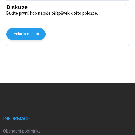
Diskuze
Buďte první, kdo napíše příspěvek k této položce.
Přidat komentář
Z
á
p
a
t
í
INFORMACE
Obchodní podmínky