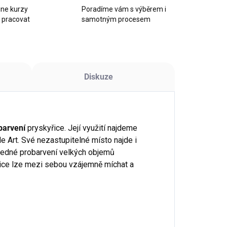
ine kurzy
Poradíme vám s výběrem i
k pracovat
samotným procesem
Diskuze
barvení
pryskyřice. Její využití najdeme
e Art. Své nezastupitelné místo najde i
hledné probarvení velkých objemů
řice lze mezi sebou vzájemně míchat a