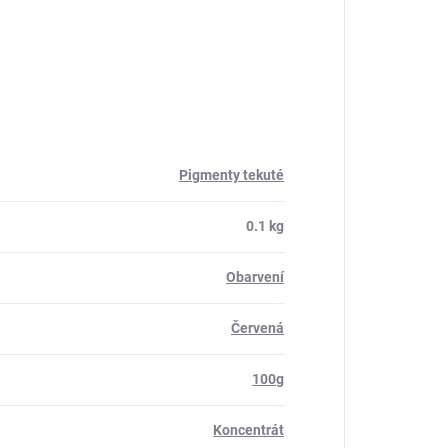
Pigmenty tekuté
0.1 kg
Obarvení
Červená
100g
Koncentrát