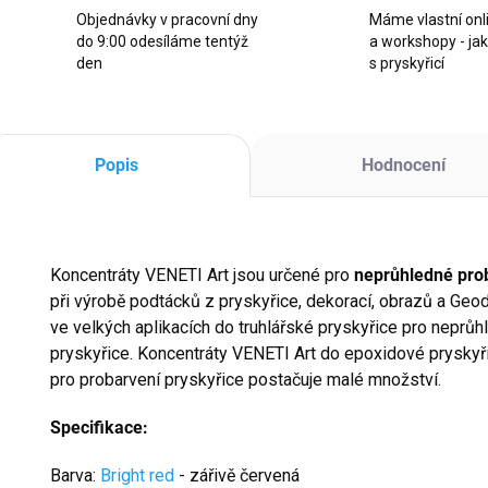
Objednávky v pracovní dny
Máme vlastní onl
do 9:00 odesíláme tentýž
a workshopy - ja
den
s pryskyřicí
Popis
Hodnocení
Koncentráty VENETI Art jsou určené pro
neprůhledné pro
při výrobě podtácků z pryskyřice, dekorací, obrazů a Geod
ve velkých aplikacích do truhlářské pryskyřice pro neprů
pryskyřice. Koncentráty VENETI Art do epoxidové prysky
pro probarvení pryskyřice postačuje malé množství.
Specifikace:
Barva:
Bright red
- zářivě červená