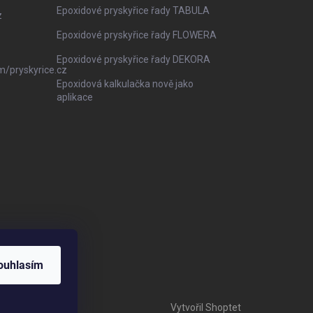
Epoxidové pryskyřice řady TABULA
z
Epoxidové pryskyřice řady FLOWERA
Epoxidové pryskyřice řady DEKORA
m/pryskyrice.cz
Epoxidová kalkulačka nově jako
aplikace
ouhlasím
Vytvořil Shoptet