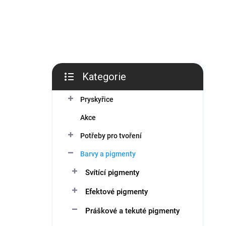
í
p
a
n
e
l
Kategorie
Přeskočit
kategorie
Pryskyřice
Akce
Potřeby pro tvoření
Barvy a pigmenty
Svítící pigmenty
Efektové pigmenty
Práškové a tekuté pigmenty