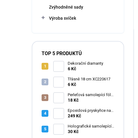
Zvýhodněné sady
Výroba svíček
TOP 5 PRODUKTŮ
Dekorační diamanty
6 Kč
Třásně 18 cm XC220617
6 Kč
Perleťová samolepící fólie
do pryskyřice
18 Kč
Epoxidová pryskyřice na
zalévání květin FLOWERA
249 Kč
20-24-950 UV++
Holografické samolepící
fólie do pryskyřice
30 Kč