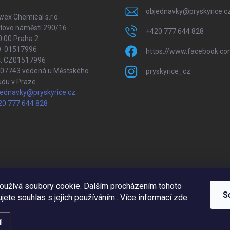
objednavky
@
pryskyrice.c
ex Chemical s.r.o.
lovo náměstí 290/16
+420 777 644 828
 00 Praha 2
O: 01517996
https://www.facebook.co
Č: CZ01517996
207743 vedená u Městského
pryskyrice_cz
udu v Praze
jednavky@pryskyrice.cz
20 777 644 828
oužívá soubory cookie. Dalším procházením tohoto
Upravil 404notfound.cz
S
jete souhlas s jejich používáním.. Více informací
zde
.
í
a.
Upravit nastavení cookies