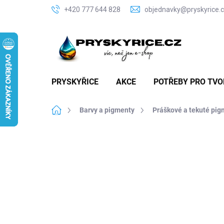
Přejít
+420 777 644 828
objednavky@pryskyrice.
na
obsah
PRYSKYŘICE
AKCE
POTŘEBY PRO TVO
Domů
Barvy a pigmenty
Práškové a tekuté pig
P
o
A
s
t
r
a
n
n