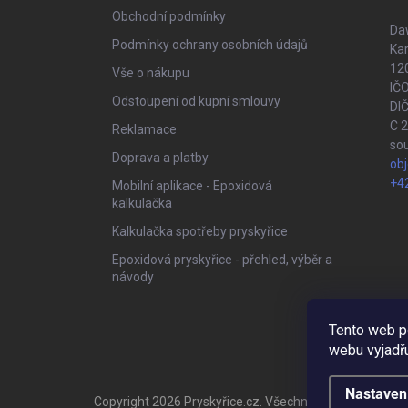
í
Obchodní podmínky
Daw
Podmínky ochrany osobních údajů
Kar
120
Vše o nákupu
IČ
Odstoupení od kupní smlouvy
DI
C 
Reklamace
so
Doprava a platby
ob
+4
Mobilní aplikace - Epoxidová
kalkulačka
Kalkulačka spotřeby pryskyřice
Epoxidová pryskyřice - přehled, výběr a
návody
Tento web p
webu vyjadřu
Nastaven
Copyright 2026
Pryskyřice.cz
. Všechna práva vyhrazen