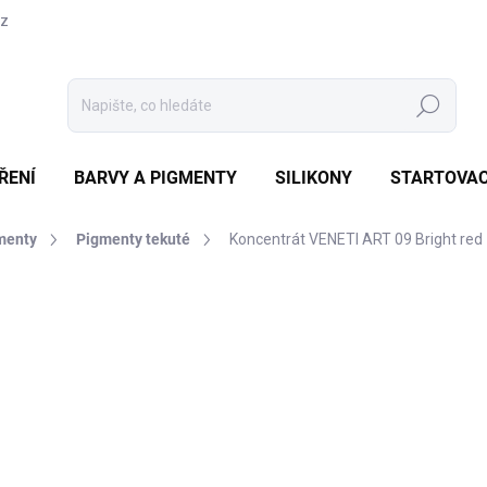
cz
Hledat
ŘENÍ
BARVY A PIGMENTY
SILIKONY
STARTOVAC
menty
Pigmenty tekuté
Koncentrát VENETI ART 09 Bright red
Neohodnoceno
Podrobnosti hodnocení
KCE
27
125 
Měrná
SKL
cena:
MŮŽE