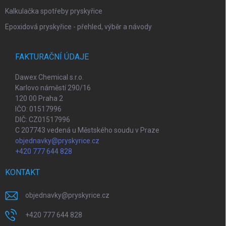
Kalkulačka spotřeby pryskyřice
Epoxidová pryskyřice - přehled, výběr a návody
FAKTURAČNÍ ÚDAJE
Dawex Chemical s.r.o.
Karlovo náměstí 290/16
120 00 Praha 2
IČO: 01517996
DIČ: CZ01517996
C 207743 vedená u Městského soudu v Praze
objednavky@pryskyrice.cz
+420 777 644 828
KONTAKT
objednavky
@
pryskyrice.cz
+420 777 644 828