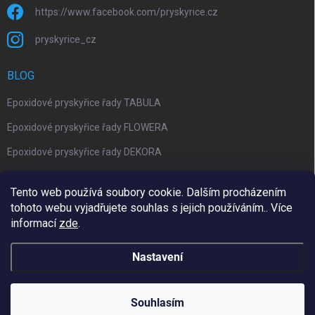
https://www.facebook.com/pryskyrice.cz
pryskyrice_cz
BLOG
Epoxidové pryskyřice řady TABULA
Epoxidové pryskyřice řady FLOWERA
Epoxidové pryskyřice řady DEKORA
Epoxidová kalkulačka nově jako aplikace
Tento web používá soubory cookie. Dalším procházením
tohoto webu vyjadřujete souhlas s jejich používáním.. Více
informací
zde
.
Upravil 404notfound.cz
Nastavení
Copyright 2026
Pryskyřice.cz
. Všechna práva vyhrazena.
Upravit
nastavení cookies
Souhlasím