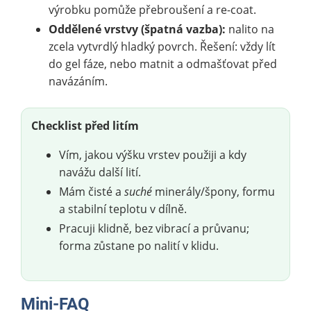
výrobku pomůže přebroušení a re-coat.
Oddělené vrstvy (špatná vazba):
nalito na
zcela vytvrdlý hladký povrch. Řešení: vždy lít
do gel fáze, nebo matnit a odmašťovat před
navázáním.
Checklist před litím
Vím, jakou výšku vrstev použiji a kdy
navážu další lití.
Mám čisté a
suché
minerály/špony, formu
a stabilní teplotu v dílně.
Pracuji klidně, bez vibrací a průvanu;
forma zůstane po nalití v klidu.
Mini-FAQ