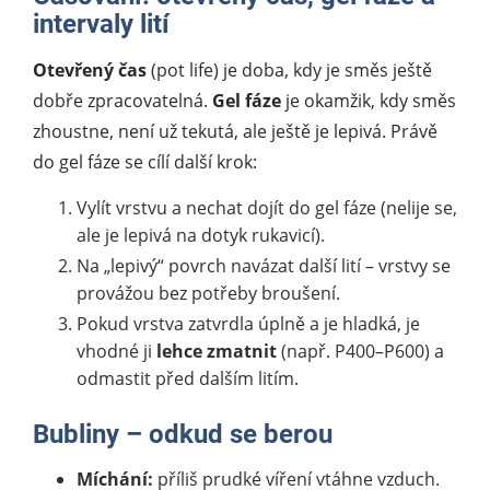
intervaly lití
Otevřený čas
(pot life) je doba, kdy je směs ještě
dobře zpracovatelná.
Gel fáze
je okamžik, kdy směs
zhoustne, není už tekutá, ale ještě je lepivá. Právě
do gel fáze se cílí další krok:
Vylít vrstvu a nechat dojít do gel fáze (nelije se,
ale je lepivá na dotyk rukavicí).
Na „lepivý“ povrch navázat další lití – vrstvy se
provážou bez potřeby broušení.
Pokud vrstva zatvrdla úplně a je hladká, je
vhodné ji
lehce zmatnit
(např. P400–P600) a
odmastit před dalším litím.
Bubliny – odkud se berou
Míchání:
příliš prudké víření vtáhne vzduch.