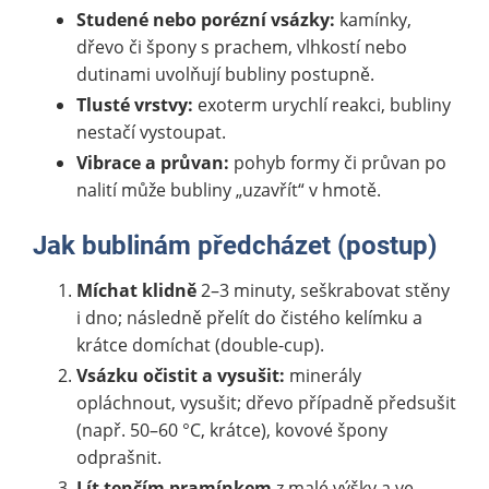
Studené nebo porézní vsázky:
kamínky,
dřevo či špony s prachem, vlhkostí nebo
dutinami uvolňují bubliny postupně.
Tlusté vrstvy:
exoterm urychlí reakci, bubliny
nestačí vystoupat.
Vibrace a průvan:
pohyb formy či průvan po
nalití může bubliny „uzavřít“ v hmotě.
Jak bublinám předcházet (postup)
Míchat klidně
2–3 minuty, seškrabovat stěny
i dno; následně přelít do čistého kelímku a
krátce domíchat (double-cup).
Vsázku očistit a vysušit:
minerály
opláchnout, vysušit; dřevo případně předsušit
(např. 50–60 °C, krátce), kovové špony
odprašnit.
Lít tenčím pramínkem
z malé výšky a ve