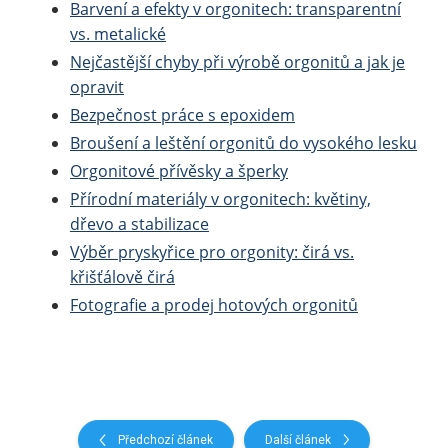
Barvení a efekty v orgonitech: transparentní
vs. metalické
Nejčastější chyby při výrobě orgonitů a jak je
opravit
Bezpečnost práce s epoxidem
Broušení a leštění orgonitů do vysokého lesku
Orgonitové přívěsky a šperky
Přírodní materiály v orgonitech: květiny,
dřevo a stabilizace
Výběr pryskyřice pro orgonity: čirá vs.
křišťálově čirá
Fotografie a prodej hotových orgonitů
Předchozí článek
Další článek