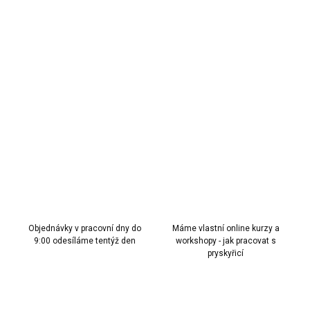
40 Kč bez DPH
Měrná
NENÍ SKLADEM
cena:
MOŽNOSTI
DORUČENÍ
Glitr do pryskyřice holografický – Růžová se zlatými přechody, 1g
DETAILNÍ INFORMACE
ZEPTAT SE
HLÍDAT
Objednávky v pracovní dny do
Máme vlastní online kurzy a
9:00 odesíláme tentýž den
workshopy - jak pracovat s
pryskyřicí