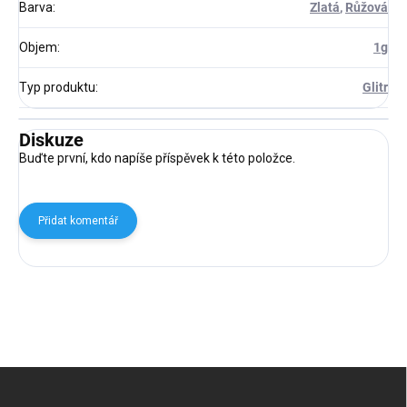
Barva
:
Zlatá
,
Růžová
Objem
:
1g
Typ produktu
:
Glitr
Diskuze
Buďte první, kdo napíše příspěvek k této položce.
Přidat komentář
Z
á