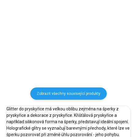
356x191x8mm
34 Kč
401 Kč
28 Kč bez DPH
331 Kč bez DPH
Do košíku
Do košíku
Forma záložky – ideální pro
Sada abecedy a čísel – 106 dílná
kreativní zakládání stránek v
sad pro tvoření
rozečtené knize.
Zobrazit všechny související produkty
Glitter do pryskyřice má velkou oblibu zejména na šperky z
pryskyřice a dekorace z pryskyřice. Křišťálová pryskyřice a
například silikonová forma na šperky, představují ideální spojení.
Holografické glitry se vyznačují barevnými přechody, které lze ve
šperku pozorovat při změně úhlu pozorování - jeho pohybu.