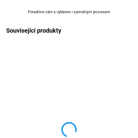
Poradíme vám s výběrem i samotným procesem
Související produkty
ZVÝHODNĚNÁ CENA
SKLADEM
SKLADEM
(>10 KS)
(7 KS)
Silikonová forma na
Silikonová forma
záložku do knihy JS3503
ABCD1234 SADA 106
193x33x4mm
dílů XC724-38