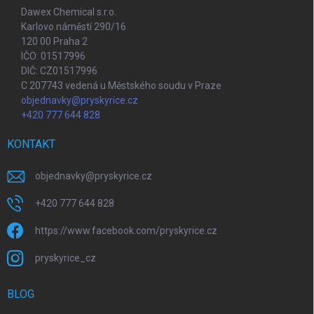
Dawex Chemical s.r.o.
Karlovo náměstí 290/16
120 00 Praha 2
IČO: 01517996
DIČ: CZ01517996
C 207743 vedená u Městského soudu v Praze
objednavky@pryskyrice.cz
+420 777 644 828
KONTAKT
objednavky
@
pryskyrice.cz
+420 777 644 828
https://www.facebook.com/pryskyrice.cz
pryskyrice_cz
BLOG