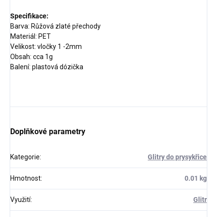
Specifikace:
Barva: Růžová zlaté přechody
Materiál: PET
Velikost: vločky 1 -2mm
Obsah: cca 1g
Balení: plastová dózička
Doplňkové parametry
Kategorie
:
Glitry do prysykřice
Hmotnost
:
0.01 kg
Využití
:
Glitr