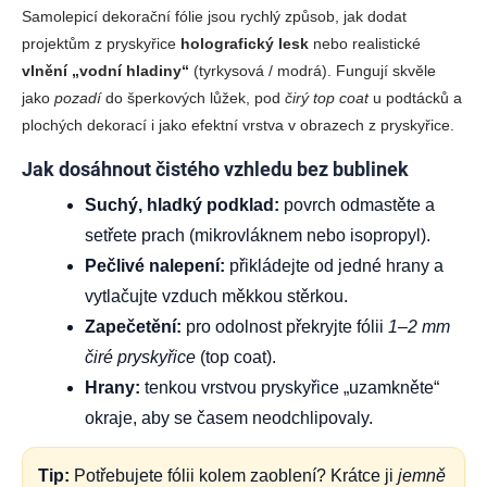
d
Samolepicí dekorační fólie jsou rychlý způsob, jak dodat
a
projektům z pryskyřice
holografický lesk
nebo realistické
c
vlnění „vodní hladiny“
(tyrkysová / modrá). Fungují skvěle
í
p
jako
pozadí
do šperkových lůžek, pod
čirý top coat
u podtácků a
r
plochých dekorací i jako efektní vrstva v obrazech z pryskyřice.
v
k
Jak dosáhnout čistého vzhledu bez bublinek
y
v
Suchý, hladký podklad:
povrch odmastěte a
ý
setřete prach (mikrovláknem nebo isopropyl).
p
i
Pečlivé nalepení:
přikládejte od jedné hrany a
s
vytlačujte vzduch měkkou stěrkou.
u
Zapečetění:
pro odolnost překryjte fólii
1–2 mm
čiré pryskyřice
(top coat).
Hrany:
tenkou vrstvou pryskyřice „uzamkněte“
okraje, aby se časem neodchlipovaly.
Tip:
Potřebujete fólii kolem zaoblení? Krátce ji
jemně