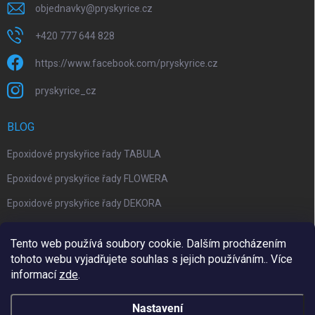
objednavky
@
pryskyrice.cz
+420 777 644 828
https://www.facebook.com/pryskyrice.cz
pryskyrice_cz
BLOG
Epoxidové pryskyřice řady TABULA
Epoxidové pryskyřice řady FLOWERA
Epoxidové pryskyřice řady DEKORA
Epoxidová kalkulačka nově jako aplikace
Tento web používá soubory cookie. Dalším procházením
tohoto webu vyjadřujete souhlas s jejich používáním.. Více
informací
zde
.
Upravil 404notfound.cz
Nastavení