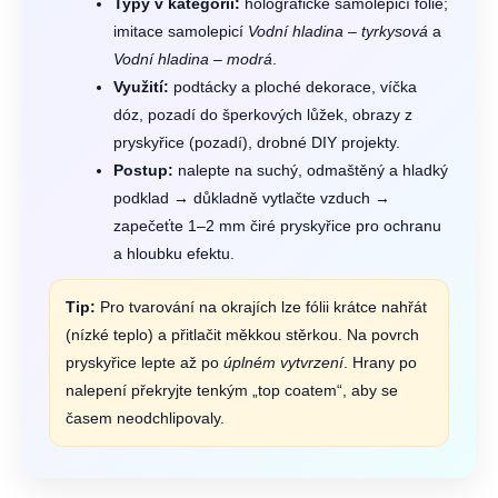
Typy v kategorii:
holografické samolepicí fólie;
imitace samolepicí
Vodní hladina – tyrkysová
a
Vodní hladina – modrá
.
Využití:
podtácky a ploché dekorace, víčka
dóz, pozadí do šperkových lůžek, obrazy z
pryskyřice (pozadí), drobné DIY projekty.
Postup:
nalepte na suchý, odmaštěný a hladký
podklad → důkladně vytlačte vzduch →
zapečeťte 1–2 mm čiré pryskyřice pro ochranu
a hloubku efektu.
Tip:
Pro tvarování na okrajích lze fólii krátce nahřát
(nízké teplo) a přitlačit měkkou stěrkou. Na povrch
pryskyřice lepte až po
úplném vytvrzení
. Hrany po
nalepení překryjte tenkým „top coatem“, aby se
časem neodchlipovaly.