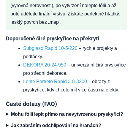
(vyrovná nerovnosti), po vytvrzení nalepte fólii a až
poté udělejte finální vrstvu. Získáte perfektně hladký,
lesklý povrch bez „map“.
Doporučené čiré pryskyřice na překrytí
Subglaso Rapid 10-5-220
– rychlé projekty a
podtácky.
DEKORA 20-24-950
– univerzální čirá pryskyřice
pro střední dekorace.
Lente Portreto Rapid 3-8-3200
– obrazy z
pryskyřice, kdy chcete mít více času na efekty.
Časté dotazy (FAQ)
Mohu fólii lepit přímo na nevytvrzenou pryskyřici?
Jak zabráním odchlipování na hranách?