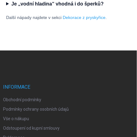
Je „vodní hladina“ vhodná i do šperků?
Další nápady najdete v sekci
Dekorace z pryskyřice
.
Z
á
p
a
t
í
INFORMACE
Obchodní podmínky
Podmínky ochrany osobních údajů
Vše o nákupu
Odstoupení od kupní smlouvy