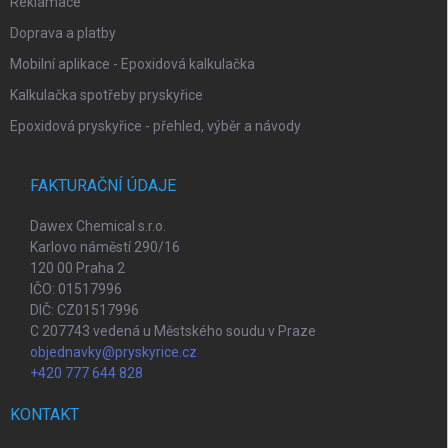
Reklamace
Doprava a platby
Mobilní aplikace - Epoxidová kalkulačka
Kalkulačka spotřeby pryskyřice
Epoxidová pryskyřice - přehled, výběr a návody
FAKTURAČNÍ ÚDAJE
Dawex Chemical s.r.o.
Karlovo náměstí 290/16
120 00 Praha 2
IČO: 01517996
DIČ: CZ01517996
C 207743 vedená u Městského soudu v Praze
objednavky@pryskyrice.cz
+420 777 644 828
KONTAKT