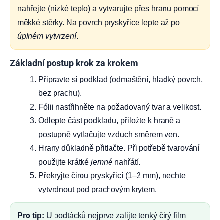
nahřejte (nízké teplo) a vytvarujte přes hranu pomocí
měkké stěrky. Na povrch pryskyřice lepte až po
úplném vytvrzení
.
Základní postup krok za krokem
Připravte si podklad (odmaštění, hladký povrch,
bez prachu).
Fólii nastřihněte na požadovaný tvar a velikost.
Odlepte část podkladu, přiložte k hraně a
postupně vytlačujte vzduch směrem ven.
Hrany důkladně přitlačte. Při potřebě tvarování
použijte krátké
jemné
nahřátí.
Překryjte čirou pryskyřicí (1–2 mm), nechte
vytvrdnout pod prachovým krytem.
Pro tip:
U podtácků nejprve zalijte tenký čirý film