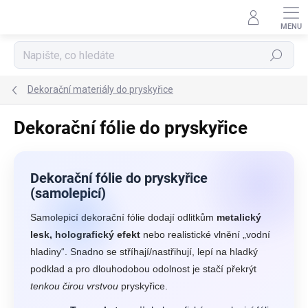
Přejít
na
obsah
Hledat
Dekorační materiály do pryskyřice
Dekorační fólie do pryskyřice
Dekorační fólie do pryskyřice
(samolepicí)
Samolepicí dekorační fólie dodají odlitkům
metalický
lesk, holografický efekt
nebo realistické vlnění „vodní
hladiny“. Snadno se stříhají/nastřihují, lepí na hladký
podklad a pro dlouhodobou odolnost je stačí překrýt
tenkou čirou vrstvou
pryskyřice.