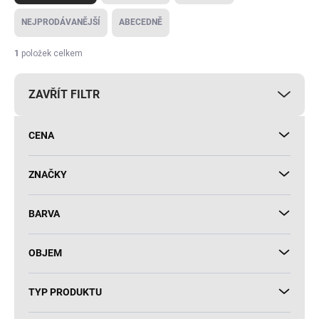
z
e
NEJPRODÁVANĚJŠÍ
ABECEDNĚ
n
í
1
položek celkem
p
r
ZAVŘÍT FILTR
o
d
u
CENA
k
t
ů
ZNAČKY
BARVA
OBJEM
TYP PRODUKTU