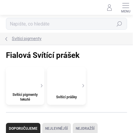
Přejít
na
obsah
Hledat
Svítící pigmenty
Fialová Svítící prášek
Svítící pigmenty
Svítící prášky
tekuté
Ř
a
DOPORUČUJEME
NEJLEVNĚJŠÍ
NEJDRAŽŠÍ