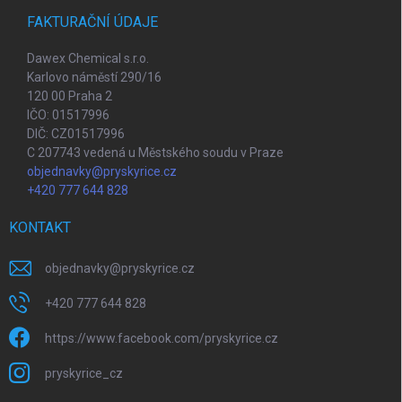
FAKTURAČNÍ ÚDAJE
Dawex Chemical s.r.o.
Karlovo náměstí 290/16
120 00 Praha 2
IČO: 01517996
DIČ: CZ01517996
C 207743 vedená u Městského soudu v Praze
objednavky@pryskyrice.cz
+420 777 644 828
KONTAKT
objednavky
@
pryskyrice.cz
+420 777 644 828
https://www.facebook.com/pryskyrice.cz
pryskyrice_cz