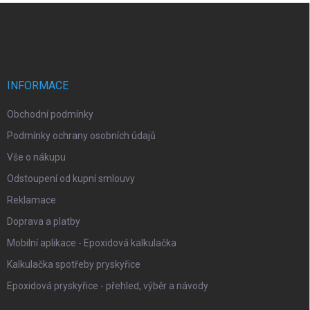
Z
a
á
c
p
í
p
a
r
t
v
í
INFORMACE
k
y
Obchodní podmínky
v
ý
Podmínky ochrany osobních údajů
p
i
Vše o nákupu
s
Odstoupení od kupní smlouvy
u
Reklamace
Doprava a platby
Mobilní aplikace - Epoxidová kalkulačka
Kalkulačka spotřeby pryskyřice
Epoxidová pryskyřice - přehled, výběr a návody