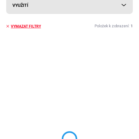
VYUŽITÍ
Položek k zobrazení:
1
VYMAZAT FILTRY
V
ý
p
i
s
p
r
o
d
u
k
t
ů