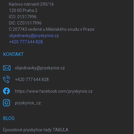
Karlovo náměstí 290/16
120 00 Praha 2
IČO: 01517996
DIČ: CZ01517996
C 207743 vedená u Městského soudu v Praze
objednavky@pryskyrice.cz
+420 777 644 828
KONTAKT
objednavky
@
pryskyrice.cz
+420 777 644 828
https://www.facebook.com/pryskyrice.cz
pryskyrice_cz
BLOG
Epoxidové pryskyřice řady TABULA