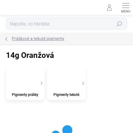
Přejít
na
obsah
Hledat
Práškové a tekuté pigmenty
14g Oranžová
Pigmenty prášky
Pigmenty tekuté