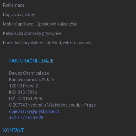
Reklamace
Doprava a platby
Mobilní aplikace - Epoxidová kalkulačka
Kalkulačka spotřeby pryskyřice
Epoxidová pryskyřice - přehled, výběr a návody
FAKTURAČNÍ ÚDAJE
Dawex Chemical s.r.o.
Karlovo náměstí 290/16
120 00 Praha 2
IČO: 01517996
DIČ: CZ01517996
C 207743 vedená u Městského soudu v Praze
objednavky@pryskyrice.cz
+420 777 644 828
KONTAKT