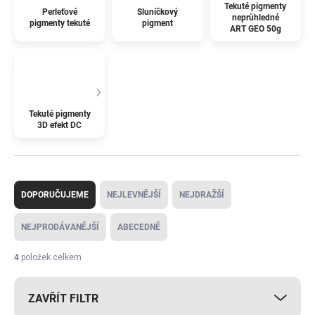
Tekuté pigmenty
Perleťové
Sluníčkový
neprůhledné
pigmenty tekuté
pigment
ART GEO 50g
Tekuté pigmenty
3D efekt DC
Ř
a
DOPORUČUJEME
NEJLEVNĚJŠÍ
NEJDRAŽŠÍ
z
e
NEJPRODÁVANĚJŠÍ
ABECEDNĚ
n
í
4
položek celkem
p
r
ZAVŘÍT FILTR
o