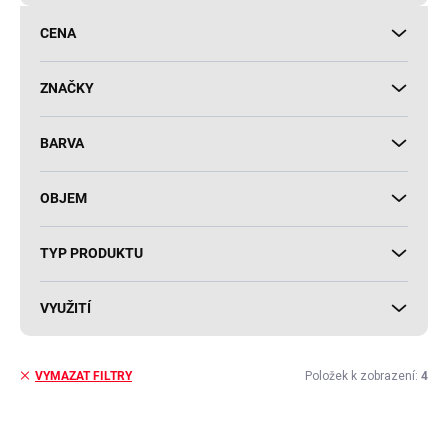
d
u
CENA
k
t
ů
ZNAČKY
BARVA
OBJEM
TYP PRODUKTU
VYUŽITÍ
Položek k zobrazení:
4
VYMAZAT FILTRY
V
ý