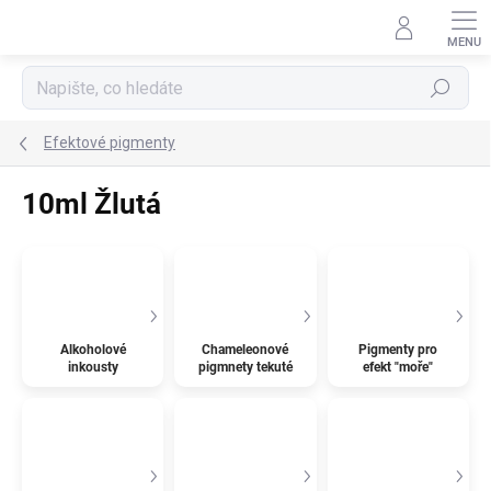
Přejít
na
obsah
Hledat
Efektové pigmenty
10ml Žlutá
Alkoholové
Chameleonové
Pigmenty pro
inkousty
pigmnety tekuté
efekt "moře"