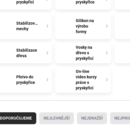
pryskyřici
pryskyřice
Silikon na
Stabilizované
výrobu
mechy
formy
Vosky na
Stabilizace
dřevo s
dřeva
pryskyřicí
On-line
Plnivo do
video kurzy
pryskyřice
práce s
pryskyřicí
DOPORUČUJEME
NEJLEVNĚJŠÍ
NEJDRAŽŠÍ
NEJPRO