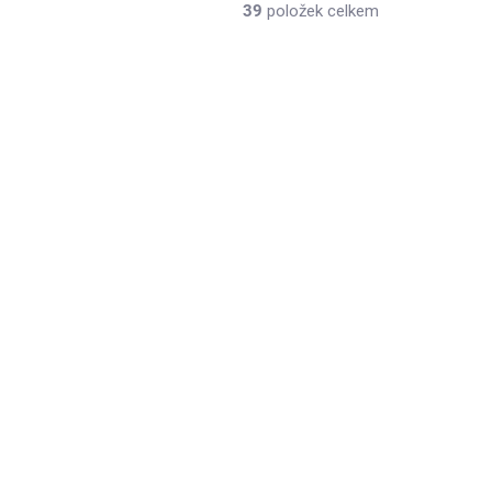
39
položek celkem
AKCE
LADEM
SKLADEM
(3 KS)
(6 KS)
Sluníčkový pigment
Zelený 06 10ml
 10g
38 Kč
/ ks