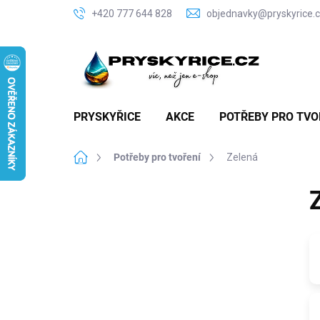
Přejít
+420 777 644 828
objednavky@pryskyrice.
na
obsah
PRYSKYŘICE
AKCE
POTŘEBY PRO TVO
Domů
Potřeby pro tvoření
Zelená
P
o
s
t
r
a
n
n