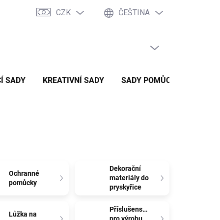
CZK
ČEŠTINA
PRÁZDNÝ KOŠÍK
NÁKUPNÍ
KOŠÍK
Í SADY
KREATIVNÍ SADY
SADY POMŮCEK
ZVÝH
Dekorační
Ochranné
materiály do
pomůcky
pryskyřice
Příslušenství
Lůžka na
pro výrobu