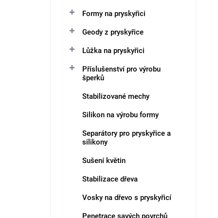
n
Formy na pryskyřici
í
V
p
ý
Geody z pryskyřice
r
p
o
i
Lůžka na pryskyřici
d
s
Příslušenství pro výrobu
u
p
šperků
k
r
t
o
Stabilizované mechy
ů
d
u
Silikon na výrobu formy
k
Separátory pro pryskyřice a
t
silikony
ů
Sušení květin
Stabilizace dřeva
Vosky na dřevo s pryskyřicí
Penetrace savých povrchů