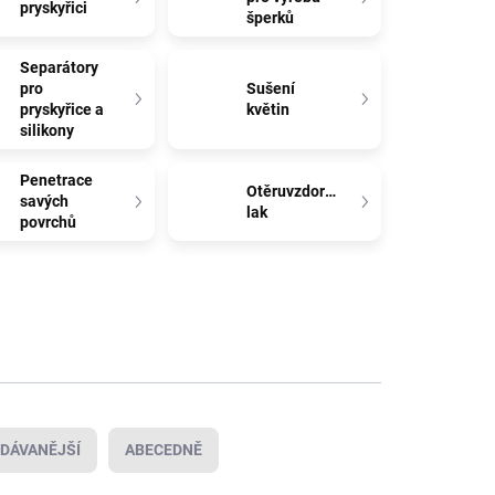
pryskyřici
šperků
Separátory
pro
Sušení
pryskyřice a
květin
silikony
Penetrace
Otěruvzdorný
savých
lak
povrchů
DÁVANĚJŠÍ
ABECEDNĚ