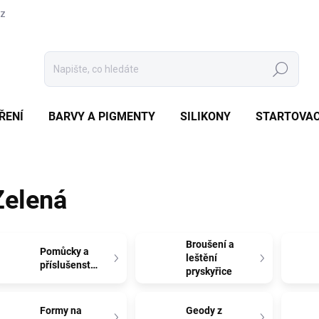
cz
Hledat
ŘENÍ
BARVY A PIGMENTY
SILIKONY
STARTOVAC
Zelená
Broušení a
Pomůcky a
leštění
příslušenství
pryskyřice
Formy na
Geody z