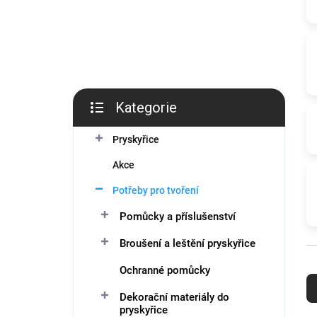
í
p
a
n
e
l
Kategorie
Přeskočit
kategorie
Pryskyřice
Akce
Potřeby pro tvoření
Pomůcky a příslušenství
Broušení a leštění pryskyřice
Ř
Ochranné pomůcky
a
z
Dekorační materiály do
pryskyřice
e