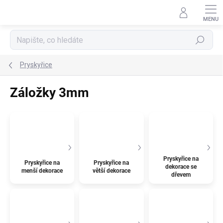
Přejít
na
obsah
Hledat
Pryskyřice
Záložky 3mm
Pryskyřice na
Pryskyřice na
Pryskyřice na
dekorace se
menší dekorace
větší dekorace
dřevem