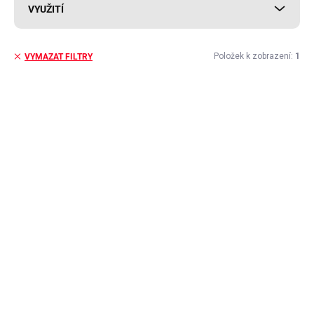
VYUŽITÍ
Položek k zobrazení:
1
VYMAZAT FILTRY
V
ý
MAX. VÝŠKA LITÍ 3MM
p
i
s
p
r
o
d
u
k
t
ů