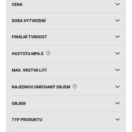
u
CENA
k
t
ů
DOBA VYTVRZENÍ
FINÁLNÍ TVRDOST
?
HUSTOTA MPA.S
MAX. VRSTVA LITÍ
?
NAJEDNOU SMÍCHANÝ OBJEM
OBJEM
TYP PRODUKTU