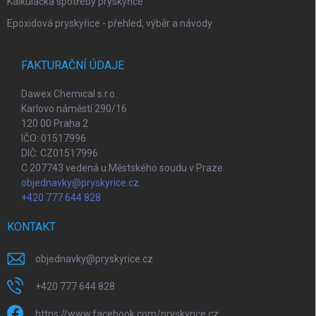
Kalkulačka spotřeby pryskyřice
Epoxidová pryskyřice - přehled, výběr a návody
FAKTURAČNÍ ÚDAJE
Dawex Chemical s.r.o.
Karlovo náměstí 290/16
120 00 Praha 2
IČO: 01517996
DIČ: CZ01517996
C 207743 vedená u Městského soudu v Praze
objednavky@pryskyrice.cz
+420 777 644 828
KONTAKT
objednavky
@
pryskyrice.cz
+420 777 644 828
https://www.facebook.com/pryskyrice.cz