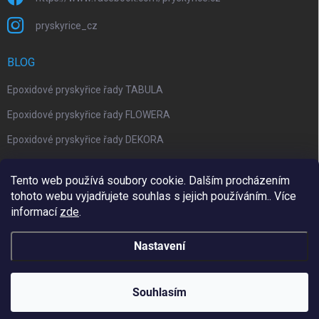
pryskyrice_cz
BLOG
Epoxidové pryskyřice řady TABULA
Epoxidové pryskyřice řady FLOWERA
Epoxidové pryskyřice řady DEKORA
Epoxidová kalkulačka nově jako aplikace
Tento web používá soubory cookie. Dalším procházením
tohoto webu vyjadřujete souhlas s jejich používáním.. Více
informací
zde
.
Upravil 404notfound.cz
Nastavení
Copyright 2026
Pryskyřice.cz
. Všechna práva vyhrazena.
Upravit
nastavení cookies
Souhlasím
Vytvořil Shoptet