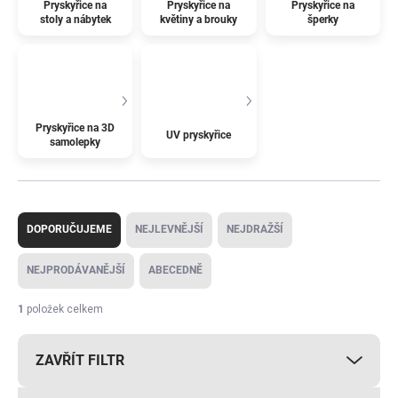
Pryskyřice na
Pryskyřice na
Pryskyřice na
stoly a nábytek
květiny a brouky
šperky
Pryskyřice na 3D
UV pryskyřice
samolepky
Ř
a
DOPORUČUJEME
NEJLEVNĚJŠÍ
NEJDRAŽŠÍ
z
e
NEJPRODÁVANĚJŠÍ
ABECEDNĚ
n
í
1
položek celkem
p
r
ZAVŘÍT FILTR
o
d