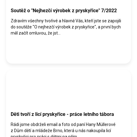
Soutěž o "Nejhezčí výrobek z pryskyřice" 7/2022
Zdravím všechny tvořivé a hlavně Vás, kteří jste se zapojili
do soutěže "O nejhezčí výrobek z pryskyřice", a první bych
měl začít omluvou, že jst...
Děti tvoří z licí pryskyřice - práce letního tábora
Rádi jsme obdrželi email a foto od paní Hany Müllerové
z Dům dětí a mládeže Brno, která u nás nakoupila licí
pryskyřici pro práci s dětmi na přím...