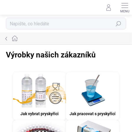
Přejít
na
obsah
Hledat
Domů
Výrobky našich zákazníků
Jak vybrat pryskyřici
Jak pracovat s pryskyřicí