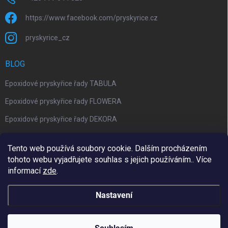
https://www.facebook.com/pryskyrice.cz
pryskyrice_cz
BLOG
Epoxidové pryskyřice řady TABULA
Epoxidové pryskyřice řady FLOWERA
Epoxidové pryskyřice řady DEKORA
Epoxidová kalkulačka nově jako aplikace
Tento web používá soubory cookie. Dalším procházením
tohoto webu vyjadřujete souhlas s jejich používáním.. Více
informací
zde
.
Upravil 404notfound.cz
Nastavení
Copyright 2026
Pryskyřice.cz
. Všechna práva vyhrazena.
Upravit
nastavení cookies