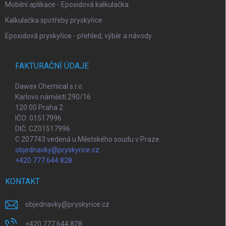
Mobilní aplikace - Epoxidová kalkulačka
Kalkulačka spotřeby pryskyřice
Epoxidová pryskyřice - přehled, výběr a návody
FAKTURAČNÍ ÚDAJE
Dawex Chemical s.r.o.
Karlovo náměstí 290/16
120 00 Praha 2
IČO: 01517996
DIČ: CZ01517996
C 207743 vedená u Městského soudu v Praze
objednavky@pryskyrice.cz
+420 777 644 828
KONTAKT
objednavky
@
pryskyrice.cz
+420 777 644 828