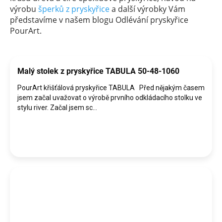
výrobu
šperků z pryskyřice
a další výrobky Vám
představíme v našem blogu Odlévání pryskyřice
PourArt.
V
ý
p
Malý stolek z pryskyřice TABULA 50-48-1060
i
PourArt křišťálová pryskyřice TABULA Před nějakým časem
s
jsem začal uvažovat o výrobě prvního odkládacího stolku ve
č
stylu river. Začal jsem sc...
l
á
n
k
ů