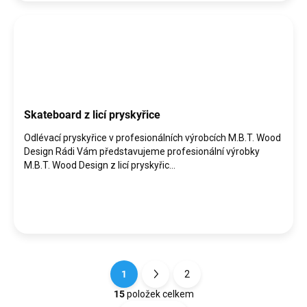
Skateboard z licí pryskyřice
Odlévací pryskyřice v profesionálních výrobcích M.B.T. Wood
Design Rádi Vám představujeme profesionální výrobky
M.B.T. Wood Design z licí pryskyřic...
1
2
S
t
15
položek celkem
O