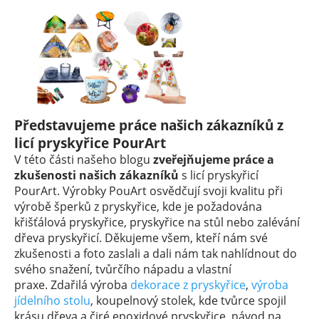
Představujeme práce našich zákazníků z
licí pryskyřice PourArt
V této části našeho blogu
zveřejňujeme práce a
zkušenosti našich zákazníků
s licí pryskyřicí
PourArt. Výrobky PouArt osvědčují svoji kvalitu při
výrobě šperků z pryskyřice, kde je požadována
křišťálová pryskyřice, pryskyřice na stůl nebo zalévání
dřeva pryskyřicí. Děkujeme všem, kteří nám své
zkušenosti a foto zaslali a dali nám tak nahlídnout do
svého snažení, tvůrčího nápadu a vlastní
praxe.
Zdařilá výroba
dekorace z pryskyřice
,
výroba
jídelního stolu
, koupelnový stolek, kde tvůrce spojil
krásu dřeva a čiré epoxidové pryskyřice, návod na