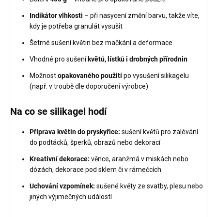
Indikátor vlhkosti
– při nasycení změní barvu, takže víte,
kdy je potřeba granulát vysušit
Šetrné sušení květin bez mačkání a deformace
Vhodné pro sušení
květů, lístků i drobných přírodnin
Možnost
opakovaného použití
po vysušení silikagelu
(např. v troubě dle doporučení výrobce)
Na co se silikagel hodí
Příprava květin do pryskyřice:
sušení květů pro zalévání
do podtácků, šperků, obrazů nebo dekorací
Kreativní dekorace:
věnce, aranžmá v miskách nebo
dózách, dekorace pod sklem či v rámečcích
Uchování vzpomínek:
sušené květy ze svatby, plesu nebo
jiných výjimečných událostí