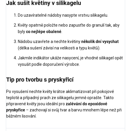
Jak sušit květiny v silikagelu
Do uzavíratelné nádoby nasypte vrstvu silikagelu.
Květy opatrně položte nebo zapusťte do granulí tak, aby
byly
co nejlépe obalené
.
Nádobu uzavřete a nechte květiny
několik dní vysychat
(délka sušení závisí na velikosti a typu květů).
Jakmile indikátor ukáže nasycení, je vhodné silikagel opět
vysušit podle doporučení výrobce.
Tip pro tvorbu s pryskyřicí
Po vysušení nechte květy krátce aklimatizovat při pokojové
teplotě a případný prach ze silikagelu jemně oprašte. Takto
připravené květy jsou ideální pro
zalévání do epoxidové
pryskyřice
– zachovají si svůj tvar a barvu mnohem lépe než při
běžném lisování.