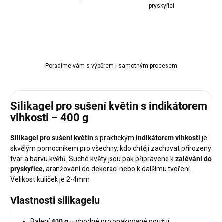
pryskyřicí
Poradíme vám s výběrem i samotným procesem
Silikagel pro sušení květin s indikátorem
vlhkosti – 400 g
Silikagel pro sušení květin
s praktickým
indikátorem vlhkosti
je
skvělým pomocníkem pro všechny, kdo chtějí zachovat přirozený
tvar a barvu květů. Suché květy jsou pak připravené k
zalévání do
pryskyřice
, aranžování do dekorací nebo k dalšímu tvoření.
Velikost kuliček je 2-4mm
Vlastnosti silikagelu
Balení
400 g
– vhodné pro opakované použití