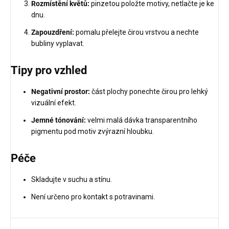
Rozmístění květů:
pinzetou položte motivy, netlačte je ke
dnu.
Zapouzdření:
pomalu přelejte čirou vrstvou a nechte
bubliny vyplavat.
Tipy pro vzhled
Negativní prostor:
část plochy ponechte čirou pro lehký
vizuální efekt.
Jemné tónování:
velmi malá dávka transparentního
pigmentu pod motiv zvýrazní hloubku.
Péče
Skladujte v suchu a stínu.
Není určeno pro kontakt s potravinami.