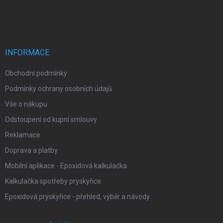
á
p
a
t
í
INFORMACE
Obchodní podmínky
Podmínky ochrany osobních údajů
Vše o nákupu
Odstoupení od kupní smlouvy
Reklamace
Doprava a platby
Mobilní aplikace - Epoxidová kalkulačka
Kalkulačka spotřeby pryskyřice
Epoxidová pryskyřice - přehled, výběr a návody