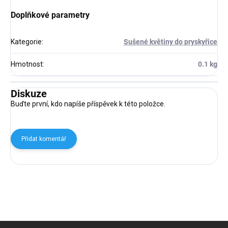
Doplňkové parametry
Kategorie
:
Sušené květiny do pryskyřice
Hmotnost
:
0.1 kg
Diskuze
Buďte první, kdo napíše příspěvek k této položce.
Přidat komentář
Z