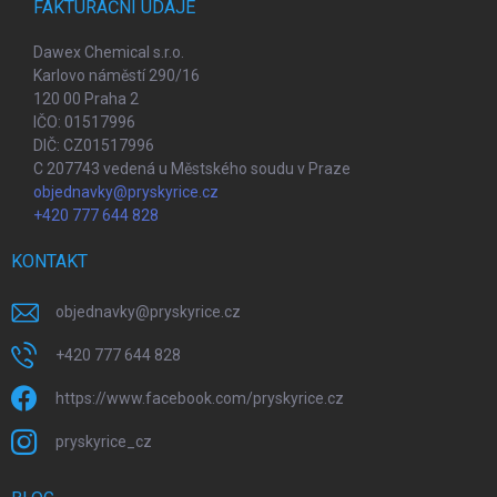
FAKTURAČNÍ ÚDAJE
Dawex Chemical s.r.o.
Karlovo náměstí 290/16
120 00 Praha 2
IČO: 01517996
DIČ: CZ01517996
C 207743 vedená u Městského soudu v Praze
objednavky@pryskyrice.cz
+420 777 644 828
KONTAKT
objednavky
@
pryskyrice.cz
+420 777 644 828
https://www.facebook.com/pryskyrice.cz
pryskyrice_cz