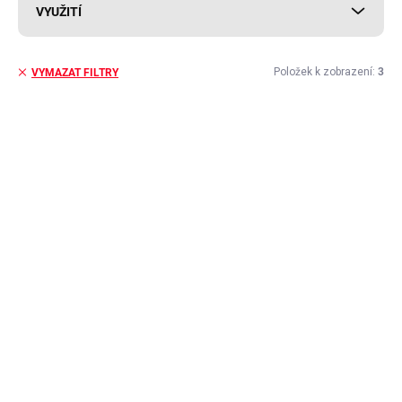
VYUŽITÍ
Položek k zobrazení:
3
VYMAZAT FILTRY
V
ý
MAX. VÝŠKA LITÍ 50MM
p
i
s
p
r
o
d
u
k
t
ů