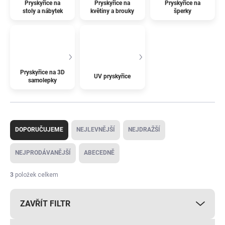
Pryskyřice na
Pryskyřice na
Pryskyřice na
stoly a nábytek
květiny a brouky
šperky
Pryskyřice na 3D
UV pryskyřice
samolepky
Ř
a
DOPORUČUJEME
NEJLEVNĚJŠÍ
NEJDRAŽŠÍ
z
e
NEJPRODÁVANĚJŠÍ
ABECEDNĚ
n
í
3
položek celkem
p
r
ZAVŘÍT FILTR
o
d