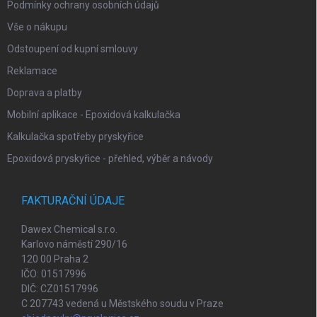
ý
Podmínky ochrany osobních údajů
p
i
Vše o nákupu
s
Odstoupení od kupní smlouvy
u
Reklamace
Doprava a platby
Mobilní aplikace - Epoxidová kalkulačka
Kalkulačka spotřeby pryskyřice
Epoxidová pryskyřice - přehled, výběr a návody
FAKTURAČNÍ ÚDAJE
Dawex Chemical s.r.o.
Karlovo náměstí 290/16
120 00 Praha 2
IČO: 01517996
DIČ: CZ01517996
C 207743 vedená u Městského soudu v Praze