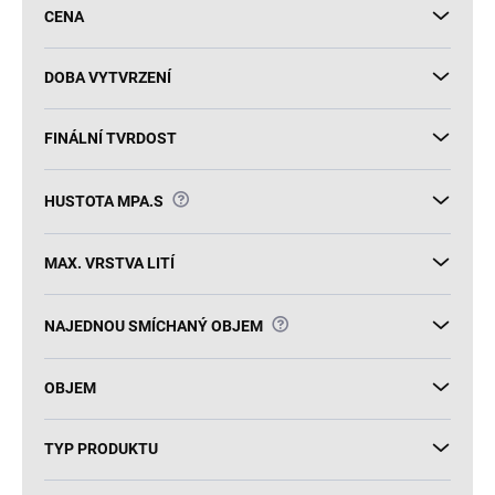
u
CENA
k
t
ů
DOBA VYTVRZENÍ
FINÁLNÍ TVRDOST
?
HUSTOTA MPA.S
MAX. VRSTVA LITÍ
?
NAJEDNOU SMÍCHANÝ OBJEM
OBJEM
TYP PRODUKTU