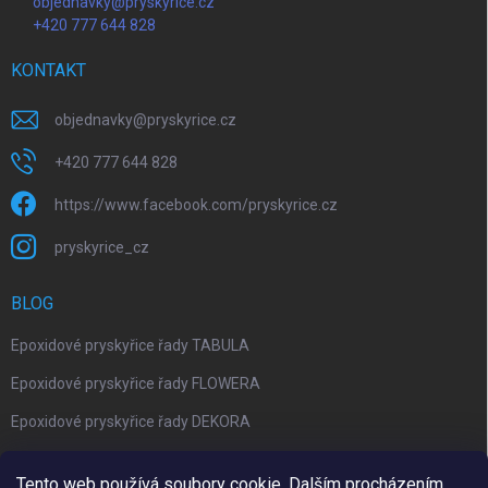
objednavky@pryskyrice.cz
+420 777 644 828
KONTAKT
objednavky
@
pryskyrice.cz
+420 777 644 828
https://www.facebook.com/pryskyrice.cz
pryskyrice_cz
BLOG
Epoxidové pryskyřice řady TABULA
Epoxidové pryskyřice řady FLOWERA
Epoxidové pryskyřice řady DEKORA
Epoxidová kalkulačka nově jako aplikace
Tento web používá soubory cookie. Dalším procházením