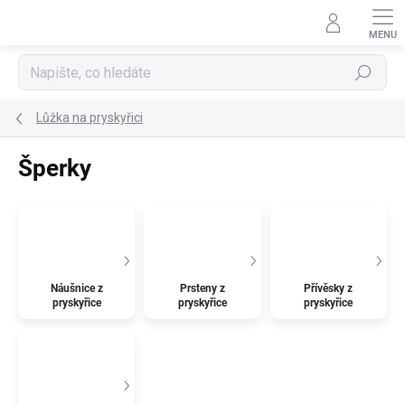
Přejít
na
obsah
Hledat
Lůžka na pryskyřici
Šperky
Náušnice z
Prsteny z
Přívěsky z
pryskyřice
pryskyřice
pryskyřice