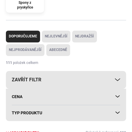
Spony z
pryskyřice
Ř
a
DOPORUČUJEME
NEJLEVNĚJŠÍ
NEJDRAŽŠÍ
z
e
NEJPRODÁVANĚJŠÍ
ABECEDNĚ
n
í
111
položek celkem
p
r
ZAVŘÍT FILTR
o
d
u
CENA
k
t
ů
TYP PRODUKTU