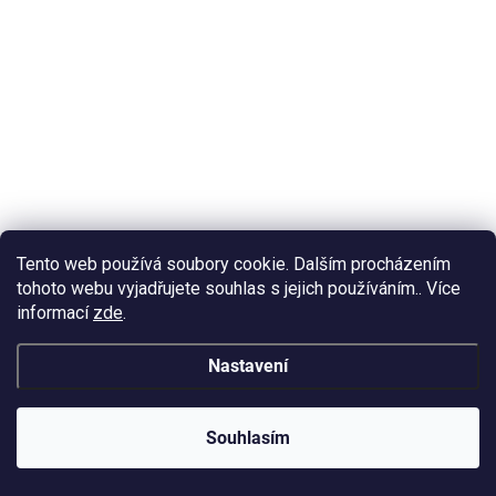
Tento web používá soubory cookie. Dalším procházením
tohoto webu vyjadřujete souhlas s jejich používáním.. Více
informací
zde
.
Nastavení
NENÍ SKLADEM
Lůžko na pryskyřici 3081 Přívěšek Cooper 5ks
30mm
Souhlasím
48 Kč
/ ks
40 Kč bez DPH
Detail