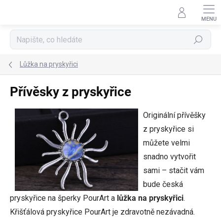
Přejít
na
obsah
Hledat
Lůžka na pryskyřici
Přívěsky z pryskyřice
Originální přívěšky
z pryskyřice si
můžete velmi
snadno vytvořit
sami – stačit vám
bude česká
pryskyřice na šperky PourArt a
lůžka na pryskyřici
.
Křišťálová pryskyřice PourArt je zdravotně nezávadná.