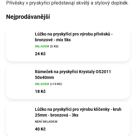
Přívěsky v pryskyřici představují skvělý a stylový doplněk.
Nejprodávanější
Lůžko na pryskyřici pro výrobu přívěsků -
bronzové - mix 5ks
SKLADEM
(3 KS)
24 Kč
Rámeček na pryskyřici Krystaly OS2011
50x40mm
SKLADEM
(>10 KS)
18 Kč
Lůžko na pryskyřici pro výrobu klíčenky - kruh
25mm - bronzová - 3ks
NENÍ SKLADEM
40 Kč