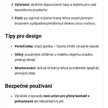
Vytvrzení:
dodržte doporučené časy a teplotu pro vaši
epoxidovou pryskyřici.
Finiš:
po vyjmutí můžete hrany lehce srazit jemným
brusivem a případně přetáhnout tenkou čirou vrstvou.
Tipy pro design
Perleť/mika:
stačí špetka – facety efekt výrazně násobí.
Glitry:
používejte střídmě; u malého objemu snadno
překryjí detail.
Mramorování:
dvě až tři barvy lehce protáhněte špejlí do
jemných žilek.
Bezpečné používání
Výrobek z epoxidu
není určen pro přímý kontakt s
potravinami
ani tekutinami k pití.