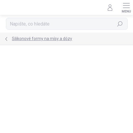
Přejít
na
obsah
Hledat
Silikonové formy na mísy a dózy
Podrobnosti hodnocení
Neohodnoceno
AKCE