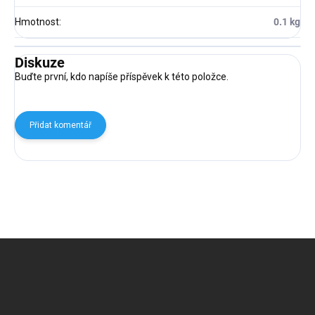
Hmotnost
:
0.1 kg
Diskuze
Buďte první, kdo napíše příspěvek k této položce.
Přidat komentář
Z
á
p
a
t