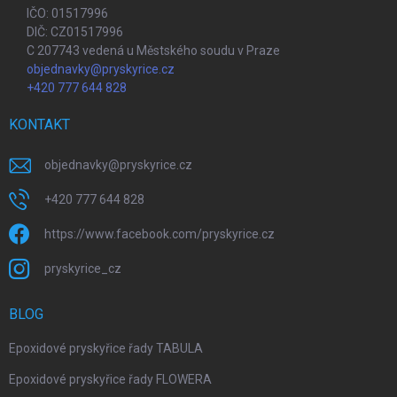
IČO: 01517996
DIČ: CZ01517996
C 207743 vedená u Městského soudu v Praze
objednavky@pryskyrice.cz
+420 777 644 828
KONTAKT
objednavky
@
pryskyrice.cz
+420 777 644 828
https://www.facebook.com/pryskyrice.cz
pryskyrice_cz
BLOG
Epoxidové pryskyřice řady TABULA
Epoxidové pryskyřice řady FLOWERA