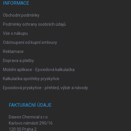
í
INFORMACE
Obchodní podmínky
Podmínky ochrany osobních údajů
Vše o nákupu
Odstoupení od kupní smlouvy
Reklamace
Doprava a platby
Mobilní aplikace - Epoxidová kalkulačka
Kalkulačka spotřeby pryskyřice
Epoxidová pryskyřice - přehled, výběr a návody
FAKTURAČNÍ ÚDAJE
Dawex Chemical s.r.o.
Karlovo náměstí 290/16
120 00 Praha 2