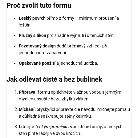
Proč zvolit tuto formu
Lesklý povrch
přímo z formy – minimum broušení a
leštění.
Pružný silikon
pro snadné vyjmutí i u tenčích stěn.
Fazetovaný design
dodá prémiový vzhled i při
jednoduchém zabarvení.
Opakované použití
a jednoduchá údržba.
Jak odlévat čistě a bez bublinek
Příprava:
formu opláchněte vlažnou vodou s jemným
mýdlem, osušte beze zbytků vláken.
Míchání:
pryskyřici připravte dle návodu; míchejte pomalu
a důkladně seškrabujte stěny kelímku.
Lití:
lijte
tenkým pramínkem
po stěně formy; u tenkých
stěn plňte raději ve dvou krocích.