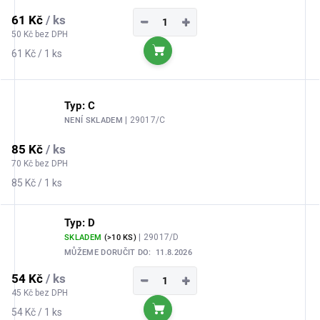
61 Kč
/ ks
−
+
50 Kč bez DPH
Měrná
61 Kč / 1 ks
Do košíku
cena:
Typ: C
| 29017/C
NENÍ SKLADEM
85 Kč
/ ks
70 Kč bez DPH
Měrná
85 Kč / 1 ks
cena:
Typ: D
| 29017/D
SKLADEM
(>10 KS)
MŮŽEME DORUČIT DO:
11.8.2026
54 Kč
/ ks
−
+
45 Kč bez DPH
Měrná
54 Kč / 1 ks
Do košíku