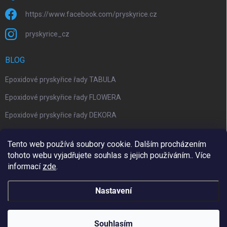
https://www.facebook.com/pryskyrice.cz
pryskyrice_cz
BLOG
Epoxidové pryskyřice řady TABULA
Epoxidové pryskyřice řady FLOWERA
Epoxidové pryskyřice řady DEKORA
Epoxidová kalkulačka nově jako aplikace
Tento web používá soubory cookie. Dalším procházením
tohoto webu vyjadřujete souhlas s jejich používáním.. Více
informací
zde
.
Upravil 404notfound.cz
Nastavení
Copyright 2026
Pryskyřice.cz
. Všechna práva vyhrazena.
Upravit
nastavení cookies
Souhlasím