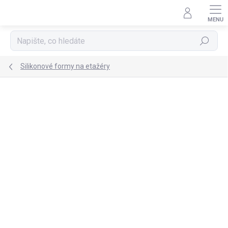
Přejít
na
obsah
Hledat
Silikonové formy na etažéry
Podrobnosti hodnocení
Neohodnoceno