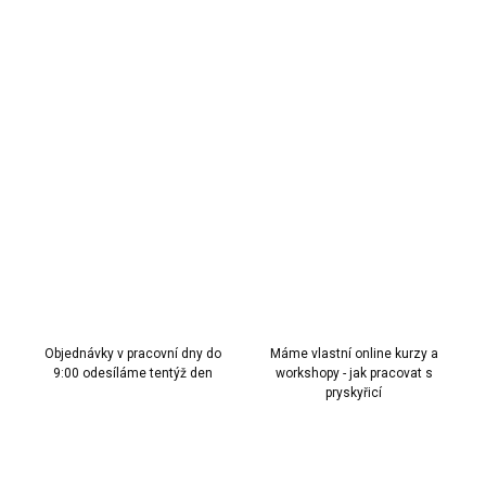
od
45 Kč
bez DPH
Měrná
od 54 Kč / 1 ks
cena:
Zvolte variantu
Zlatý kovový držák pro etažér s jednoduchým spojením.
DETAILNÍ INFORMACE
ZEPTAT SE
HLÍDAT
Objednávky v pracovní dny do
Máme vlastní online kurzy a
9:00 odesíláme tentýž den
workshopy - jak pracovat s
pryskyřicí