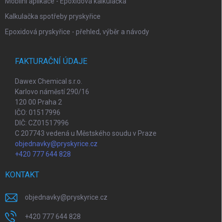
Mobilní aplikace - Epoxidová kalkulačka
Kalkulačka spotřeby pryskyřice
Epoxidová pryskyřice - přehled, výběr a návody
FAKTURAČNÍ ÚDAJE
Dawex Chemical s.r.o.
Karlovo náměstí 290/16
120 00 Praha 2
IČO: 01517996
DIČ: CZ01517996
C 207743 vedená u Městského soudu v Praze
objednavky@pryskyrice.cz
+420 777 644 828
KONTAKT
objednavky
@
pryskyrice.cz
+420 777 644 828