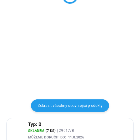
133 Kč
39 Kč
110 Kč bez DPH
32 Kč bez DPH
Do košíku
Do košíku
Separátor pryskyřice – zabrání
Alkoholový inkoust Orange –
neoddělitenému spojení
sytá barva pro efekty v pryskyřici.
pryskyřice s ošetřeným
povrchem, 100 ml.
Zobrazit všechny související produkty
Typ: B
| 29017/B
SKLADEM
(7 KS)
MŮŽEME DORUČIT DO:
11.8.2026