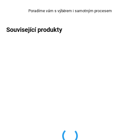
Poradíme vám s výběrem i samotným procesem
Související produkty
TIP
SKLADEM
SKLADEM
(>10 KS)
(>10 KS)
Separátor pro licí
Alkohol inkoust do
pryskyřice SEP 100
pryskyřice RP Orange 10
100ml
10ml