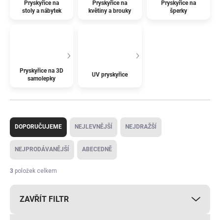
Pryskyřice na
Pryskyřice na
Pryskyřice na
stoly a nábytek
květiny a brouky
šperky
Pryskyřice na 3D
UV pryskyřice
samolepky
Ř
a
DOPORUČUJEME
NEJLEVNĚJŠÍ
NEJDRAŽŠÍ
z
e
NEJPRODÁVANĚJŠÍ
ABECEDNĚ
n
í
3
položek celkem
p
r
ZAVŘÍT FILTR
o
d