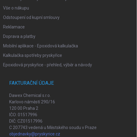
p
i
Vše o nákupu
s
Odstoupení od kupní smlouvy
u
Reklamace
Doprava a platby
Mobilní aplikace - Epoxidová kalkulačka
Kalkulačka spotřeby pryskyřice
Epoxidová pryskyřice - přehled, výběr a návody
FAKTURAČNÍ ÚDAJE
Dawex Chemical s.r.o.
Karlovo náměstí 290/16
120 00 Praha 2
IČO: 01517996
DIČ: CZ01517996
C 207743 vedená u Městského soudu v Praze
objednavky@pryskyrice.cz