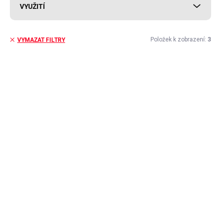
VYUŽITÍ
Položek k zobrazení:
3
VYMAZAT FILTRY
V
ý
MAX. VÝŠKA LITÍ 20MM
p
i
s
p
r
o
d
u
k
t
ů