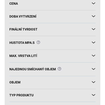
u
CENA
k
t
ů
DOBA VYTVRZENÍ
FINÁLNÍ TVRDOST
?
HUSTOTA MPA.S
MAX. VRSTVA LITÍ
?
NAJEDNOU SMÍCHANÝ OBJEM
OBJEM
TYP PRODUKTU