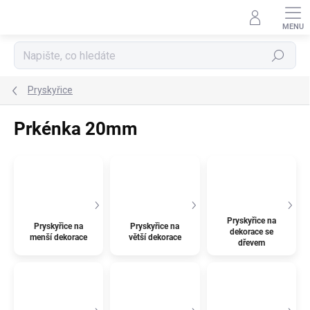
Přejít
na
obsah
Hledat
Pryskyřice
Prkénka 20mm
Pryskyřice na
Pryskyřice na
Pryskyřice na
dekorace se
menší dekorace
větší dekorace
dřevem