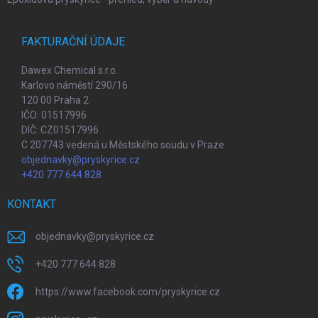
FAKTURAČNÍ ÚDAJE
Dawex Chemical s.r.o.
Karlovo náměstí 290/16
120 00 Praha 2
IČO: 01517996
DIČ: CZ01517996
C 207743 vedená u Městského soudu v Praze
objednavky@pryskyrice.cz
+420 777 644 828
KONTAKT
objednavky
@
pryskyrice.cz
+420 777 644 828
https://www.facebook.com/pryskyrice.cz