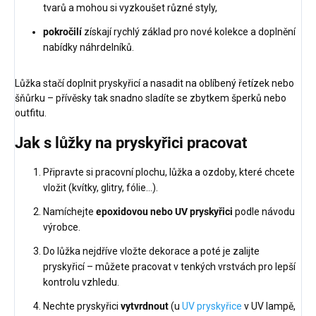
tvarů a mohou si vyzkoušet různé styly,
pokročilí
získají rychlý základ pro nové kolekce a doplnění
nabídky náhrdelníků.
Lůžka stačí doplnit pryskyřicí a nasadit na oblíbený řetízek nebo
šňůrku – přívěsky tak snadno sladíte se zbytkem šperků nebo
outfitu.
Jak s lůžky na pryskyřici pracovat
Připravte si pracovní plochu, lůžka a ozdoby, které chcete
vložit (kvítky, glitry, fólie…).
Namíchejte
epoxidovou nebo UV pryskyřici
podle návodu
výrobce.
Do lůžka nejdříve vložte dekorace a poté je zalijte
pryskyřicí – můžete pracovat v tenkých vrstvách pro lepší
kontrolu vzhledu.
Nechte pryskyřici
vytvrdnout
(u
UV pryskyřice
v UV lampě,