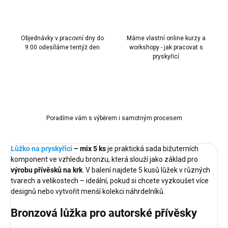
Objednávky v pracovní dny do
Máme vlastní online kurzy a
9:00 odesíláme tentýž den
workshopy - jak pracovat s
pryskyřicí
Poradíme vám s výběrem i samotným procesem
Lůžko na pryskyřici
– mix 5 ks
je praktická sada bižuterních
komponent ve vzhledu bronzu, která slouží jako základ pro
výrobu přívěsků na krk
. V balení najdete 5 kusů lůžek v různých
tvarech a velikostech – ideální, pokud si chcete vyzkoušet více
designů nebo vytvořit menší kolekci náhrdelníků.
Bronzová lůžka pro autorské přívěsky