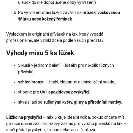
u epoxidu dle doporučené doby vytvrzení).
Po vytvrzení stačí lůžko zavěsit na
řetízek, voskovanou
šňůrku nebo kožený řemínek
.
Výsledkem je originální přívěsek na krk, který vypadá
profesionálně, ale vznikl zcela podle vašich představ.
Výhody mixu 5 ks lůžek
5 kusů
v jednom balení – ideální pro několik různých
přívěsků,
vzhled bronzu
– teplý, elegantní a univerzální odstín,
vhodné pro
UV i epoxidovou pryskyřici
,
skvěle ladí se
sušenými květy, glitry a přírodními motivy
.
Lůžko na pryskyřici – mix 5 ks
je ideální volba, pokud chcete mít
po ruce univerzální bronzový základ pro výrobu přívěsků na krk –
stačí přidat pryskyřici, trochu dekorací a fantazii.