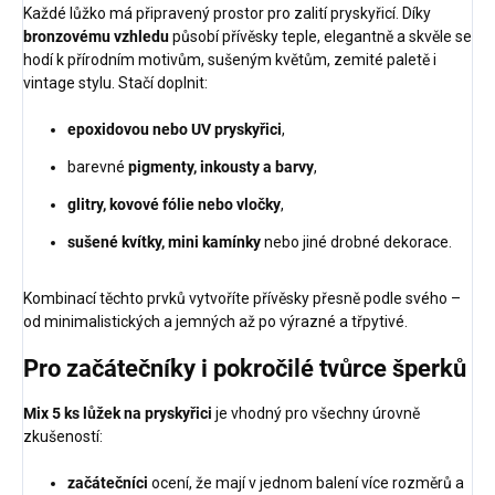
Každé lůžko má připravený prostor pro zalití pryskyřicí. Díky
bronzovému vzhledu
působí přívěsky teple, elegantně a skvěle se
hodí k přírodním motivům, sušeným květům, zemité paletě i
vintage stylu. Stačí doplnit:
epoxidovou nebo UV pryskyřici
,
barevné
pigmenty, inkousty a barvy
,
glitry, kovové fólie nebo vločky
,
sušené kvítky, mini kamínky
nebo jiné drobné dekorace.
Kombinací těchto prvků vytvoříte přívěsky přesně podle svého –
od minimalistických a jemných až po výrazné a třpytivé.
Pro začátečníky i pokročilé tvůrce šperků
Mix 5 ks lůžek na pryskyřici
je vhodný pro všechny úrovně
zkušeností:
začátečníci
ocení, že mají v jednom balení více rozměrů a