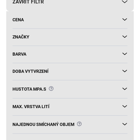
ZAVŘÍT FILTR
o
d
u
CENA
k
t
ů
ZNAČKY
BARVA
DOBA VYTVRZENÍ
?
HUSTOTA MPA.S
MAX. VRSTVA LITÍ
?
NAJEDNOU SMÍCHANÝ OBJEM