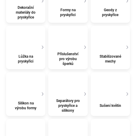
Dekorační
Formy na
Geody z
materiály do
pryskyřici
pryskyřice
pryskyřice
Příslušenství
Lůžka na
Stabilizované
pro výrobu
pryskyřici
mechy
šperků
Separátory pro
Silikon na
pryskyřice a
Sušení květin
výrobu formy
silikony