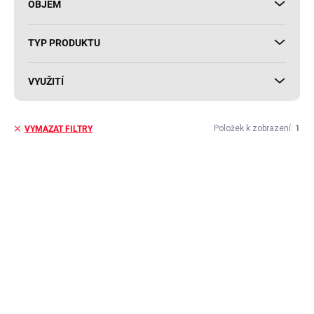
OBJEM
TYP PRODUKTU
VYUŽITÍ
Položek k zobrazení:
1
VYMAZAT FILTRY
V
ý
p
i
s
p
r
o
d
u
k