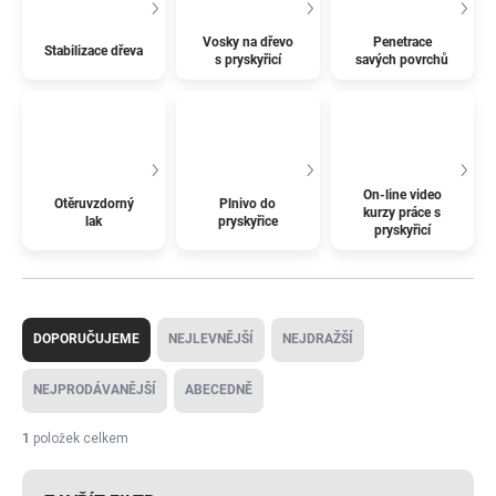
Vosky na dřevo
Penetrace
Stabilizace dřeva
s pryskyřicí
savých povrchů
On-line video
Otěruvzdorný
Plnivo do
kurzy práce s
lak
pryskyřice
pryskyřicí
Ř
a
DOPORUČUJEME
NEJLEVNĚJŠÍ
NEJDRAŽŠÍ
z
e
NEJPRODÁVANĚJŠÍ
ABECEDNĚ
n
í
1
položek celkem
p
r