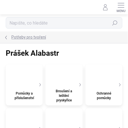
Přejít
na
obsah
Hledat
Potřeby pro tvoření
Prášek Alabastr
Broušení a
Pomůcky a
Ochranné
leštění
příslušenství
pomůcky
pryskyřice