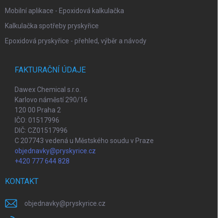
Mobilní aplikace - Epoxidová kalkulačka
Kalkulačka spotřeby pryskyřice
Epoxidová pryskyřice - přehled, výběr a návody
FAKTURAČNÍ ÚDAJE
Dawex Chemical s.r.o.
Karlovo náměstí 290/16
120 00 Praha 2
IČO: 01517996
DIČ: CZ01517996
C 207743 vedená u Městského soudu v Praze
objednavky@pryskyrice.cz
+420 777 644 828
KONTAKT
objednavky
@
pryskyrice.cz