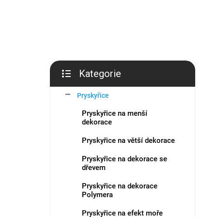
í
í
ý
p
p
p
a
r
i
n
o
s
e
d
p
l
u
r
k
o
Kategorie
t
Přeskočit
d
kategorie
ů
u
Pryskyřice
k
Pryskyřice na menší
t
dekorace
ů
Pryskyřice na větší dekorace
Pryskyřice na dekorace se
dřevem
Pryskyřice na dekorace
Polymera
Pryskyřice na efekt moře