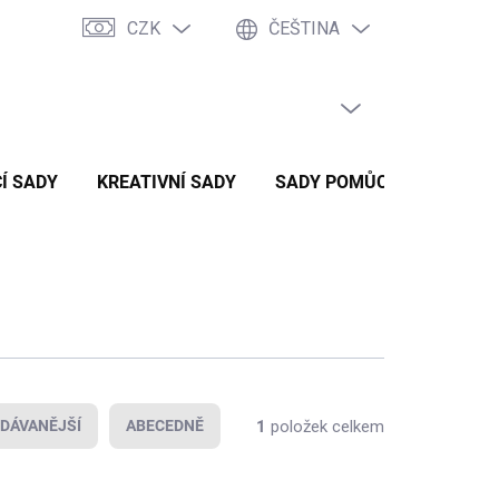
CZK
ČEŠTINA
PRÁZDNÝ KOŠÍK
NÁKUPNÍ
KOŠÍK
Í SADY
KREATIVNÍ SADY
SADY POMŮCEK
ZVÝH
1
položek celkem
DÁVANĚJŠÍ
ABECEDNĚ