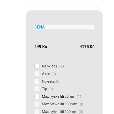
CENA
249
Kč
4175
Kč
Na skladě
1
Akce
0
Novinka
0
Tip
0
Max. výška lití 50mm
1
Max. výška lití 300mm
0
Max. výška lití 100mm
0