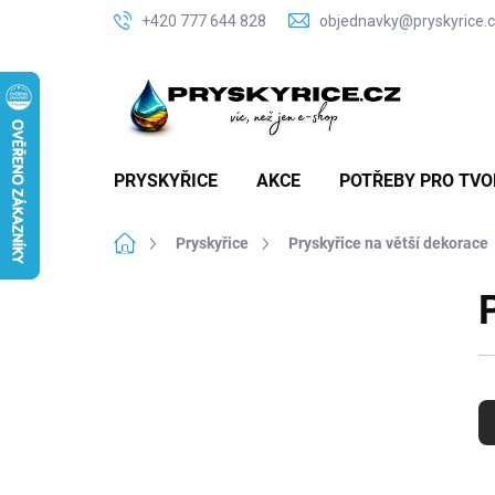
Přejít
+420 777 644 828
objednavky@pryskyrice.
na
obsah
PRYSKYŘICE
AKCE
POTŘEBY PRO TVO
Domů
Pryskyřice
Pryskyřice na větší dekorace
P
o
s
t
Ř
r
a
a
z
n
e
n
n
V