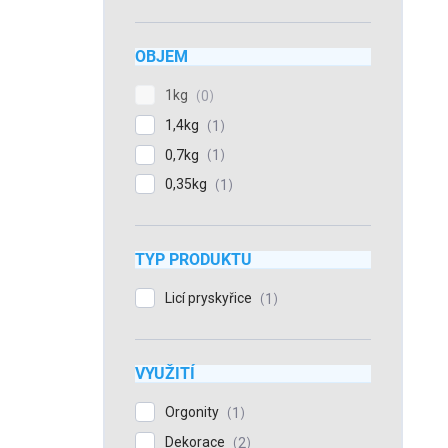
OBJEM
1kg
0
1,4kg
1
0,7kg
1
0,35kg
1
TYP PRODUKTU
Licí pryskyřice
1
VYUŽITÍ
Orgonity
1
Dekorace
2