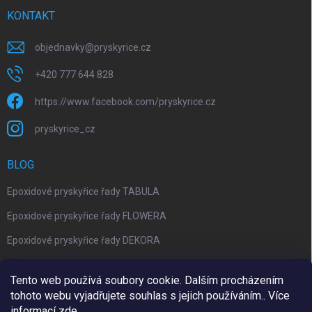
KONTAKT
objednavky
@
pryskyrice.cz
+420 777 644 828
https://www.facebook.com/pryskyrice.cz
pryskyrice_cz
BLOG
Epoxidové pryskyřice řady TABULA
Epoxidové pryskyřice řady FLOWERA
Epoxidové pryskyřice řady DEKORA
Epoxidová kalkulačka nově jako aplikace
Tento web používá soubory cookie. Dalším procházením
tohoto webu vyjadřujete souhlas s jejich používáním.. Více
informací
zde
.