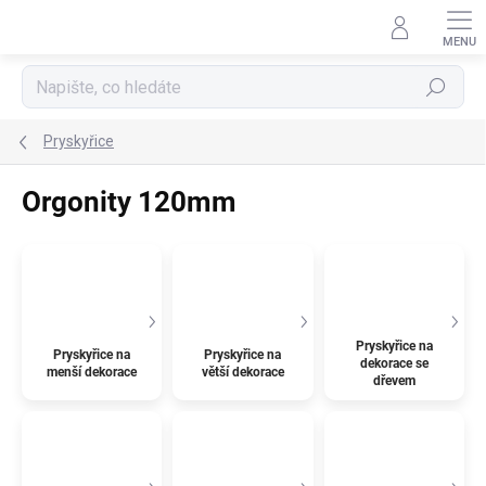
Přejít
na
obsah
Hledat
Pryskyřice
Orgonity 120mm
Pryskyřice na
Pryskyřice na
Pryskyřice na
dekorace se
menší dekorace
větší dekorace
dřevem