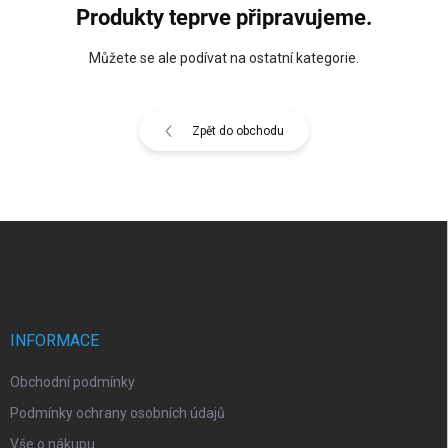
Produkty teprve připravujeme.
Můžete se ale podívat na ostatní kategorie.
Zpět do obchodu
Z
á
p
a
t
í
INFORMACE
Obchodní podmínky
Podmínky ochrany osobních údajů
Vše o nákupu