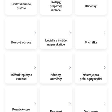
Izolepy,
Horkovzdušné
přepážky,
Klíčenky
pistole
izolace
Lepidla a čističe
Kovové obruče
Míchátka
na pryskyřice
Měření teploty a
Nádoby,
Nástroje pro
vlhkosti
odměrky
práci s pryskyřicí
Pomůcky pro
Pracovní
Vyhřívané