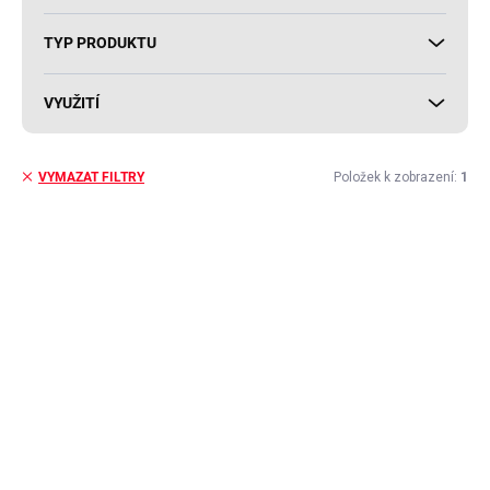
TYP PRODUKTU
VYUŽITÍ
Položek k zobrazení:
1
VYMAZAT FILTRY
V
ý
p
i
s
p
r
o
d
u
k
t