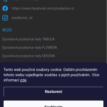
https://www.facebook.com/pryskyrice.cz
pryskyrice_cz
BLOG
Epoxidové pryskyřice řady TABULA
Epoxidové pryskyřice řady FLOWERA
Epoxidové pryskyřice řady DEKORA
Epoxidová kalkulačka nově jako aplikace
Tento web používá soubory cookie. Dalším procházením
tohoto webu vyjadřujete souhlas s jejich používáním.. Více
informací
zde
.
Upravil 404notfound.cz
Nastavení
Copyright 2026
Pryskyřice.cz
. Všechna práva vyhrazena.
Upravit
nastavení cookies