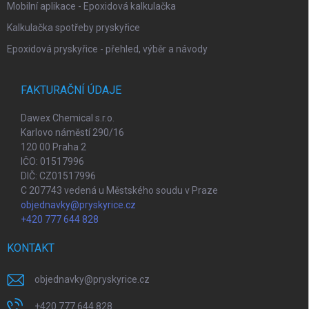
Mobilní aplikace - Epoxidová kalkulačka
Kalkulačka spotřeby pryskyřice
Epoxidová pryskyřice - přehled, výběr a návody
FAKTURAČNÍ ÚDAJE
Dawex Chemical s.r.o.
Karlovo náměstí 290/16
120 00 Praha 2
IČO: 01517996
DIČ: CZ01517996
C 207743 vedená u Městského soudu v Praze
objednavky@pryskyrice.cz
+420 777 644 828
KONTAKT
objednavky
@
pryskyrice.cz
+420 777 644 828