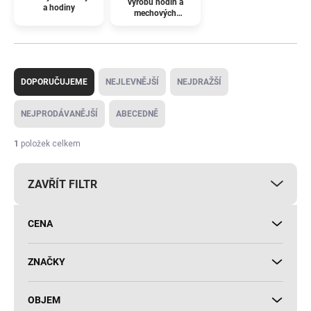
výrobu hodin a
a hodiny
mechových
obrazů
Ř
a
DOPORUČUJEME
NEJLEVNĚJŠÍ
NEJDRAŽŠÍ
z
e
NEJPRODÁVANĚJŠÍ
ABECEDNĚ
n
í
1
položek celkem
p
r
ZAVŘÍT FILTR
o
d
u
CENA
k
t
ů
ZNAČKY
OBJEM