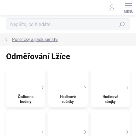
Přejít
na
obsah
Hledat
Pomůcky a příslušenství
Odměřování Lžíce
Číslice na
Hodinové
Hodinové
hodiny
ručičky
strojky