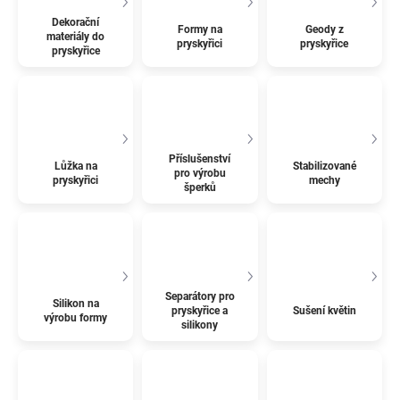
Dekorační
Formy na
Geody z
materiály do
pryskyřici
pryskyřice
pryskyřice
Příslušenství
Lůžka na
Stabilizované
pro výrobu
pryskyřici
mechy
šperků
Separátory pro
Silikon na
pryskyřice a
Sušení květin
výrobu formy
silikony