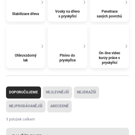
Vosky na dřevo
Penetrace
Stabilizace dřeva
s pryskyřicí
savých povrchů
On-line video
Otěruvzdorný
Plnivo do
kurzy práce s
lak
pryskyřice
pryskyřicí
Ř
a
DOPORUČUJEME
NEJLEVNĚJŠÍ
NEJDRAŽŠÍ
z
e
NEJPRODÁVANĚJŠÍ
ABECEDNĚ
n
í
1
položek celkem
p
r