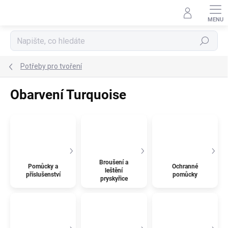
Přejít
na
obsah
Hledat
Potřeby pro tvoření
Obarvení Turquoise
Broušení a
Pomůcky a
Ochranné
leštění
příslušenství
pomůcky
pryskyřice