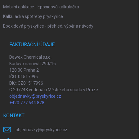
Mobilní aplikace - Epoxidová kalkulačka
Kalkulačka spotřeby pryskyřice
Epoxidová pryskyřice - přehled, výběr a návody
FAKTURAČNÍ ÚDAJE
Dawex Chemical s.r.o.
Karlovo náměstí 290/16
120 00 Praha 2
IČO: 01517996
DIČ: CZ01517996
C 207743 vedená u Městského soudu v Praze
objednavky@pryskyrice.cz
+420 777 644 828
KONTAKT
objednavky
@
pryskyrice.cz