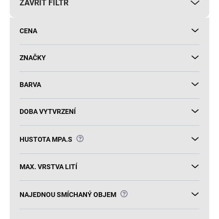
ZAVŘÍT FILTR
o
d
u
CENA
k
t
ů
ZNAČKY
BARVA
DOBA VYTVRZENÍ
?
HUSTOTA MPA.S
MAX. VRSTVA LITÍ
?
NAJEDNOU SMÍCHANÝ OBJEM