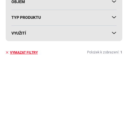
OBJEM
TYP PRODUKTU
VYUŽITÍ
Položek k zobrazení:
1
VYMAZAT FILTRY
V
ý
p
i
s
p
r
o
d
u
k