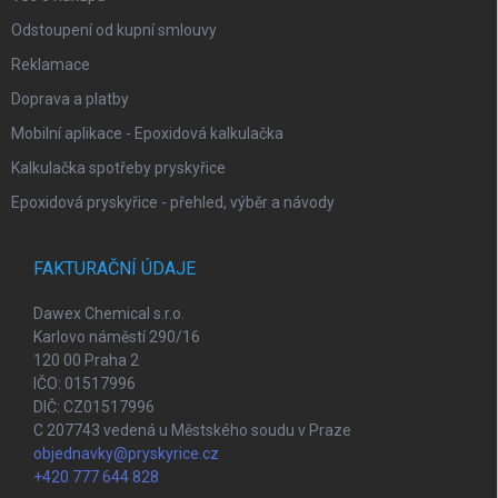
Odstoupení od kupní smlouvy
Reklamace
Doprava a platby
Mobilní aplikace - Epoxidová kalkulačka
Kalkulačka spotřeby pryskyřice
Epoxidová pryskyřice - přehled, výběr a návody
FAKTURAČNÍ ÚDAJE
Dawex Chemical s.r.o.
Karlovo náměstí 290/16
120 00 Praha 2
IČO: 01517996
DIČ: CZ01517996
C 207743 vedená u Městského soudu v Praze
objednavky@pryskyrice.cz
+420 777 644 828