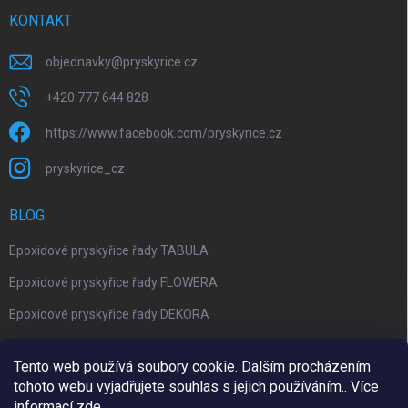
KONTAKT
objednavky
@
pryskyrice.cz
+420 777 644 828
https://www.facebook.com/pryskyrice.cz
pryskyrice_cz
BLOG
Epoxidové pryskyřice řady TABULA
Epoxidové pryskyřice řady FLOWERA
Epoxidové pryskyřice řady DEKORA
Epoxidová kalkulačka nově jako aplikace
Tento web používá soubory cookie. Dalším procházením
tohoto webu vyjadřujete souhlas s jejich používáním.. Více
informací
zde
.