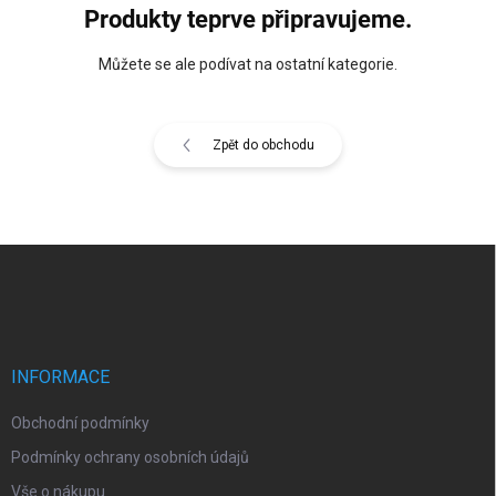
Produkty teprve připravujeme.
Můžete se ale podívat na ostatní kategorie.
Zpět do obchodu
Z
á
p
a
t
í
INFORMACE
Obchodní podmínky
Podmínky ochrany osobních údajů
Vše o nákupu