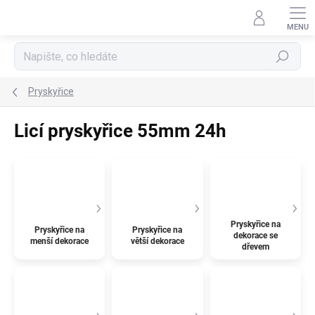
Přejít
na
obsah
Hledat
Pryskyřice
Licí pryskyřice 55mm 24h
Pryskyřice na
Pryskyřice na
Pryskyřice na
dekorace se
menší dekorace
větší dekorace
dřevem