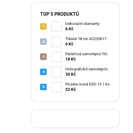
TOP 5 PRODUKTŮ
Dekorační diamanty
6 Kč
Třásně 18 cm XC220617
6 Kč
Perleťová samolepící fólie
do pryskyřice
18 Kč
Holografické samolepící
fólie do pryskyřice
30 Kč
Pinzeta rovná ESD-13 1 ks
22 Kč