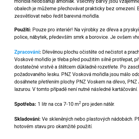
mořidla neobsahují amoniak. Všechny barvy jsou vzájemně
obalech je můžeme přechovávat prakticky bez omezení.
zesvětlovat nebo ředit barevná mořidla.
Použití:
Pouze pro interiér! Na výrobky ze dřeva a pryskyř
police, nábytek, především smrk a borovice. Je ovšem vhod
Zpracování
:
Dřevěnou plochu očistěte od nečistot a prach
Voskové mořidlo je třeba před použitím silně protřepat, p
dostatečné vrstvě a štětcem důkladně rozetřete. Po zasc
požadovaného lesku. PNZ Vosková mořidla jsou málo odol
dosáhnete přetřením plochy PNZ Voskem na dřevo, PNZ
lazurou. V tomto případě není nutné následné kartáčování.
2
Spotřeba:
1 litr na cca 7-10 m
pro jeden nátěr.
Skladování:
Ve skleněných nebo plastových nádobách. P
hotovém stavu pro okamžité použití.