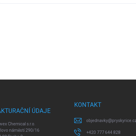
KONTAKT
AKTURAČNÍ ÚDAJE
objednavky
@
pryskyrice.c
ex Chemical s.r.o.
lovo náměstí 290/16
+420 777 644 828