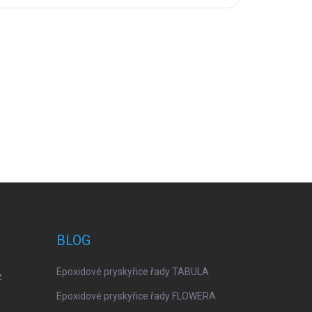
BLOG
Epoxidové pryskyřice řady TABULA
z
Epoxidové pryskyřice řady FLOWERA