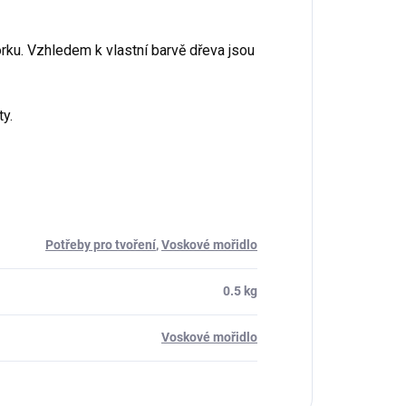
ku. Vzhledem k vlastní barvě dřeva jsou
y.
Potřeby pro tvoření
,
Voskové mořidlo
0.5 kg
Voskové mořidlo