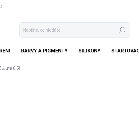
cz
Hledat
ŘENÍ
BARVY A PIGMENTY
SILIKONY
STARTOVAC
Žluté 0,5l
Neohodnoceno
Podrobnosti hodnocení
ZNAČKA:
PNZ
KCE
37
200 
Měrná
SKL
cena:
MŮŽE