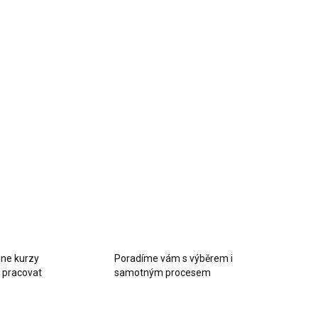
2026
STI DORUČENÍ
+
Přidat do košíku
zivně žluté mořidlo s voskovým efektem pro
né povrchy pod pryskyřici.
LNÍ INFORMACE
EPTAT SE
HLÍDAT
ine kurzy
Poradíme vám s výběrem i
k pracovat
samotným procesem