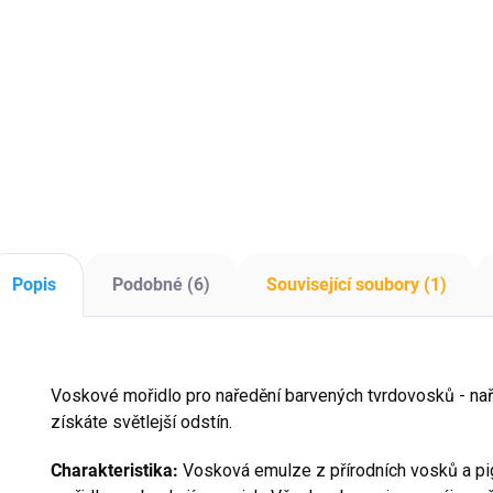
Silikonová forma
Silikonová forma na
draci štít – 254x178
dekoraci
Př
mm, výrazný motiv.
ov
je
do
pry
Popis
Podobné (6)
Související soubory (1)
Voskové mořidlo pro naředění barvených tvrdovosků - n
získáte světlejší odstín.
Charakteristika:
Vosková emulze z přírodních vosků a p