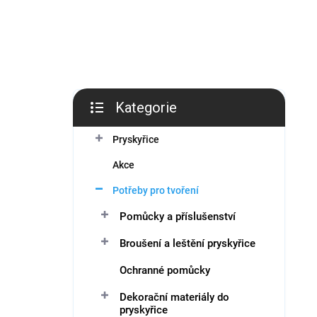
í
p
a
n
e
l
Kategorie
Přeskočit
kategorie
Pryskyřice
Akce
Potřeby pro tvoření
Pomůcky a příslušenství
Broušení a leštění pryskyřice
Ochranné pomůcky
Dekorační materiály do
pryskyřice