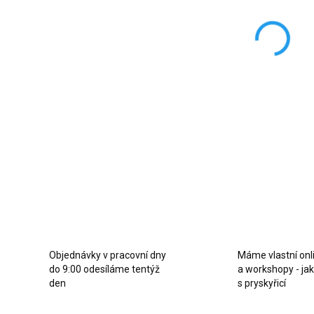
DO:
10.8.
MOŽNO
−
Inten
dřevě
DETAI
Z
Objednávky v pracovní dny
Máme vlastní onl
do 9:00 odesíláme tentýž
a workshopy - ja
den
s pryskyřicí