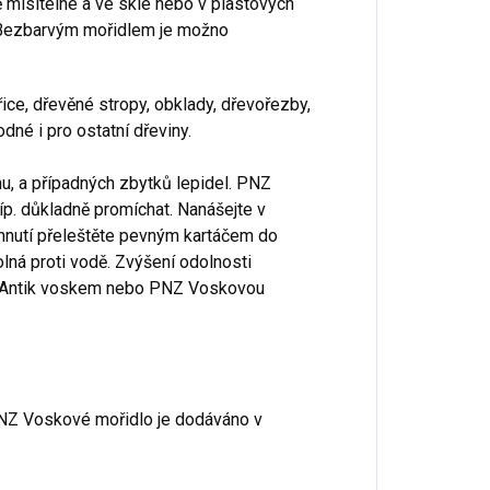
 mísitelné a ve skle nebo v plastových
 Bezbarvým mořidlem je možno
ice, dřevěné stropy, obklady, dřevořezby,
né i pro ostatní dřeviny.
u, a případných zbytků lepidel. PNZ
říp. důkladně promíchat. Nanášejte v
hnutí přeleštěte pevným kartáčem do
ná proti vodě. Zvýšení odolnosti
 Antik voskem nebo PNZ Voskovou
NZ Voskové mořidlo je dodáváno v