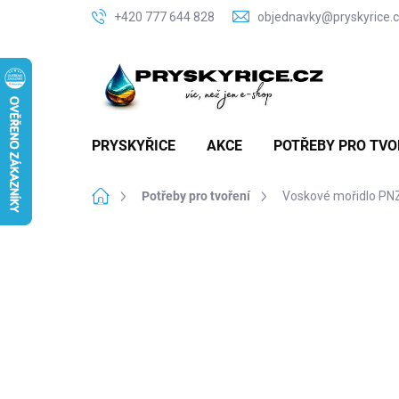
Přejít
+420 777 644 828
objednavky@pryskyrice.
na
obsah
PRYSKYŘICE
AKCE
POTŘEBY PRO TVO
Domů
Potřeby pro tvoření
Voskové mořidlo PNZ 
P
o
A
s
t
r
a
n
n