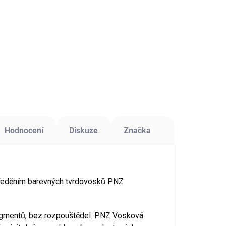
Do košíku
Do košíku
ívěsky Souhvězdí
Bavlněný řetízek na
ál – forma s
přívěsky – modrý,
mným designem
délka 45 cm.
 šperků z
skyřice.
Hodnocení
Diskuze
Značka
aředěním barevných tvrdovosků PNZ
igmentů, bez rozpouštědel. PNZ Vosková