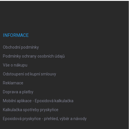
Z
á
p
a
t
í
INFORMACE
Obchodní podmínky
Podmínky ochrany osobních údajů
Vše o nákupu
Odstoupení od kupní smlouvy
Reklamace
Doprava a platby
Mobilní aplikace - Epoxidová kalkulačka
Kalkulačka spotřeby pryskyřice
Epoxidová pryskyřice - přehled, výběr a návody