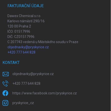
FAKTURAČNÍ ÚDAJE
Dawex Chemical s.r.o.
Karlovo náměstí 290/16
120 00 Praha 2
IČO: 01517996
DIČ: CZ01517996
C 207743 vedená u Městského soudu v Praze
objednavky@pryskyrice.cz
+420 777 644 828
KONTAKT
objednavky
@
pryskyrice.cz
+420 777 644 828
https://www.facebook.com/pryskyrice.cz
pryskyrice_cz