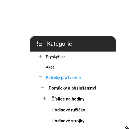
í
p
a
n
e
l
Kategorie
Přeskočit
kategorie
Pryskyřice
Akce
Potřeby pro tvoření
Pomůcky a příslušenství
Číslice na hodiny
Hodinové ručičky
Hodinové strojky
S