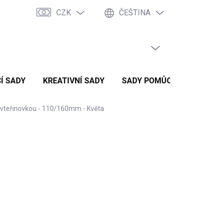
CZK
ČEŠTINA
PRÁZDNÝ KOŠÍK
NÁKUPNÍ
KOŠÍK
Í SADY
KREATIVNÍ SADY
SADY POMŮCEK
ZVÝH
s vteřinovkou - 110/160mm - Květa
8 Kč
/ ks
Kč bez DPH
 SKLADEM
STI DORUČENÍ
é
hodinové ručičky zrcadlové stříbrné 110/160 mm –