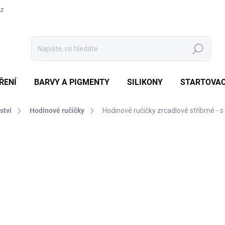
cz
Hledat
ŘENÍ
BARVY A PIGMENTY
SILIKONY
STARTOVAC
ství
Hodinové ručičky
Hodinové ručičky zrcadlové stříbrné - 
Neohodnoceno
Podrobnosti hodnocení
21
180 
Měrná
NENÍ
cena:
MOŽNO
Jemn