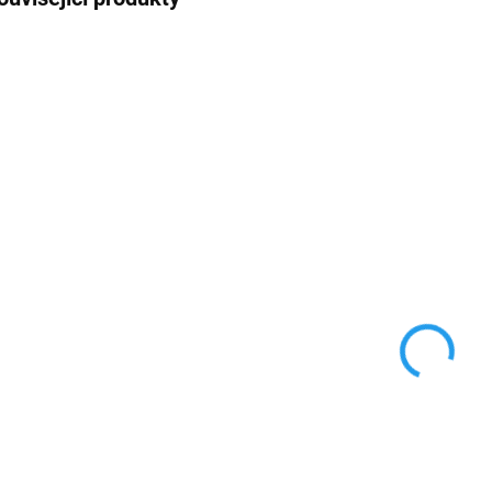
AKCE
SKLADEM
NENÍ SKLADEM
(3 KS)
Tichý hodinový
Tichý hodinový
Ti
strojek s
strojek s
st
příslušenstvím
příslušenstvím
př
- závit 24 mm
97 Kč
- závit 10 mm
- 
73 Kč
4
80 Kč bez DPH
60 Kč bez DPH
40
Detail
Do košíku
Tichý hodinový