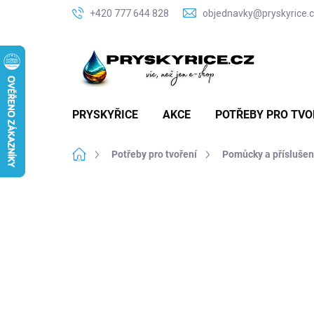
Přejít
+420 777 644 828
objednavky@pryskyrice.
na
obsah
PRYSKYŘICE
AKCE
POTŘEBY PRO TVO
Domů
Potřeby pro tvoření
Pomůcky a příslušen
P
o
s
t
r
a
n
n