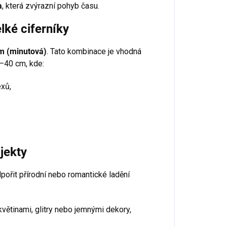
a
, která zvýrazní pohyb času.
ké ciferníky
m (minutová)
. Tato kombinace je vhodná
–40 cm, kde:
exů,
jekty
pořit přírodní nebo romantické ladění
květinami, glitry nebo jemnými dekory,