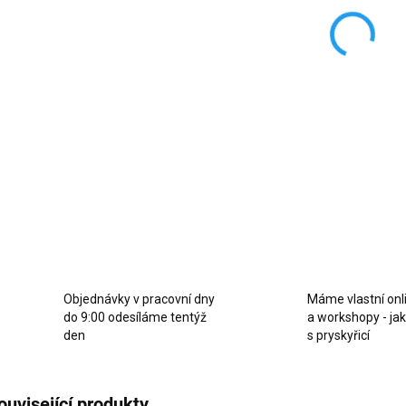
Květa
výrazn
vteřin
Ručičk
prysky
příro
DETAI
Z
Objednávky v pracovní dny
Máme vlastní onl
do 9:00 odesíláme tentýž
a workshopy - ja
den
s pryskyřicí
ouvisející produkty