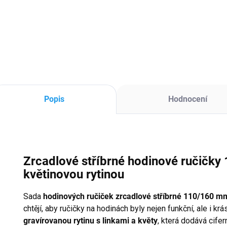
Tichý hodinový
Ti
strojek se závitem
strojek se závitem
st
24 mm je spolehlivé
10 mm je ideální pro
mm
řešení pro výrobu
výrobu originálních
vo
originálních
hodin z tenčích
hod
nástěnných hodin
desek a podkladů –
te
bez rušivého tikání.
epoxidová
– n
Díky delšímu závitu
pryskyřice, dřevo,
pře
se hodí i pro silnější
MDF nebo mechové
ka
Popis
Hodnocení
ciferníky z...
obrazy. Díky
ní
tichému...
ep
odl
Zrcadlové stříbrné hodinové ručičky
květinovou rytinou
Sada
hodinových ručiček zrcadlové stříbrné 110/160 m
chtějí, aby ručičky na hodinách byly nejen funkční, ale i k
gravírovanou rytinu s linkami a květy
, která dodává cife