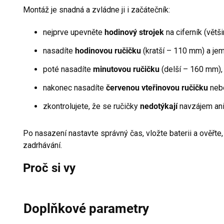
Montáž je snadná a zvládne ji i začátečník:
nejprve upevněte
hodinový strojek
na ciferník (větš
nasadíte
hodinovou ručičku
(kratší – 110 mm) a jemně
poté nasadíte
minutovou ručičku
(delší – 160 mm),
nakonec nasadíte
červenou vteřinovou ručičku
nebo
zkontrolujete, že se ručičky
nedotýkají
navzájem ani 
Po nasazení nastavte správný čas, vložte baterii a ověřte,
zadrhávání.
Proč si vy
Doplňkové parametry