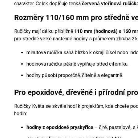
charakter. Celek doplňuje tenká
červená vteřinová ručičk
Rozměry 110/160 mm pro středně vel
Ručičky mají délku přibližně
110 mm (hodinová)
a
160 m
pro středně velké nástěnné hodiny s průměrem zhruba 25
minutová ručička sahá blízko k okraji čísel nebo ind
hodinová ručička pěkně vyplňuje střed ciferníku,
hodiny působí proporčně, čitelně a elegantně.
Pro epoxidové, dřevěné i přírodní pro
Ručičky Květa se skvěle hodí k projektům, kde chcete pod
hodin:
hodiny z epoxidové pryskyřice
– čiré, pastelové, s 