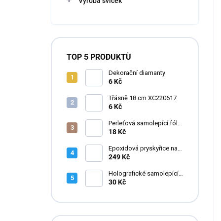
Výroba svíček
TOP 5 PRODUKTŮ
Dekorační diamanty
6 Kč
Třásně 18 cm XC220617
6 Kč
Perleťová samolepící fólie
do pryskyřice
18 Kč
Epoxidová pryskyřice na
zalévání květin FLOWERA
249 Kč
20-24-950 UV++
Holografické samolepící
fólie do pryskyřice
30 Kč