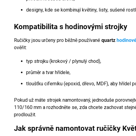
designy, kde se kombinují květiny, listy, sušené rostl
Kompatibilita s hodinovými strojky
Ručičky jsou určeny pro běžně používané
quartz
hodinové
ověřit:
typ strojku (krokový / plynulý chod),
průměr a tvar hřídele,
tloušťku ciferníku (epoxid, dřevo, MDF), aby hřídel p
Pokud už máte strojek namontovaný, jednoduše porovnejt
110/160 mm a rozhodněte se, zda chcete zachovat stejné
prodloužit.
Jak správně namontovat ručičky Kvě