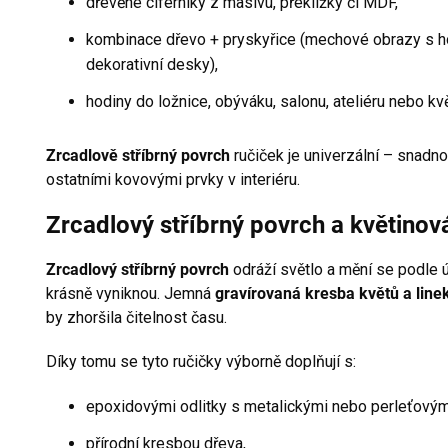
dřevěné ciferníky z masivu, překližky či MDF,
kombinace dřevo + pryskyřice (mechové obrazy s ho
dekorativní desky),
hodiny do ložnice, obýváku, salonu, ateliéru nebo kvě
Zrcadlově stříbrný povrch
ručiček je univerzální – snadno 
ostatními kovovými prvky v interiéru.
Zrcadlový stříbrný povrch a květinová
Zrcadlový stříbrný povrch
odráží světlo a mění se podle ú
krásně vyniknou. Jemná
gravírovaná kresba květů a line
by zhoršila čitelnost času.
Díky tomu se tyto ručičky výborně doplňují s:
epoxidovými odlitky s metalickými nebo perleťovým
přírodní kresbou dřeva,