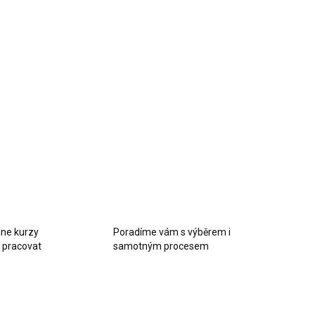
mají gravírovanou rytinu s linkami a květy, která z nich dělá
ý dekorativní prvek. Sadu doplňuje tenká červená
ová ručička, která ciferník hezky oživí.
y jsou vhodné pro středně velké ciferníky z epoxidové
řice, dřeva nebo MDF a skvěle se hodí k romantickým,
dním i luxusně laděným hodinám.
LNÍ INFORMACE
EPTAT SE
HLÍDAT
ine kurzy
Poradíme vám s výběrem i
k pracovat
samotným procesem