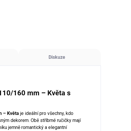
chý hodinový
rojek se závitem 8
 je ideální
lbou pro výrobu
in s velmi
nkým ciferníkem
apříklad z tenké
kližky, MDF,
rtonu nebo
Diskuze
zkých
oxidových
itků....
 110/160 mm – Květa s
m – Květa
je ideální pro všechny, kdo
rásným dekorem. Obě stříbrné ručičky mají
rníku jemně romantický a elegantní